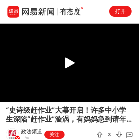
打开
Play
00:00
00:07
En
“史诗级赶作业”大幕开启！许多中小学
fu
生深陷“赶作业”漩涡，有妈妈急到请年
假
政法频道
关注
3
上海