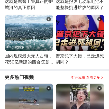
这就是鹰酱工业真正的护
这就是报废电动车电池不
城河的真正原因
能整块扔进熔炉的原因了
1.9万 次播放
16:34
08:54
国内规模最大无人古镇，
普京犯下大错，已走进死
花50亿新建的四合院竟
胡同？
没人住，发生了啥
更多热门视频
打开应用 查看更多