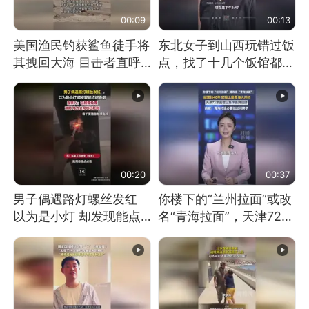
00:09
00:13
美国渔民钓获鲨鱼徒手将
东北女子到山西玩错过饭
其拽回大海 目击者直呼
点，找了十几个饭馆都没
震惊 （视频来源：参考
开门：午休到几点
消息）
00:20
00:37
男子偶遇路灯螺丝发红
你楼下的“兰州拉面”或改
以为是小灯 却发现能点
名“青海拉面”，天津72家
燃香烟 当事人：已报警
面馆已集体更换招牌
处理