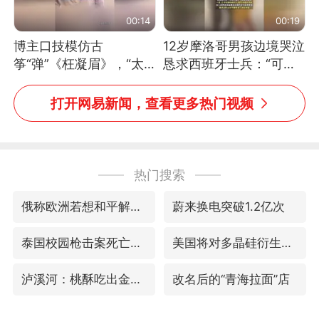
00:14
00:19
博主口技模仿古
12岁摩洛哥男孩边境哭泣
筝“弹”《枉凝眉》，“太
恳求西班牙士兵：“可不
像了～你是吃古筝长大的
可以不要把我遣返回国”
吗？”“或将成为首位考级
打开网易新闻，查看更多热门视频
不带古筝的选手。”（来
源：新华每日电讯）
热门搜索
俄称欧洲若想和平解决冲突应停止援乌
蔚来换电突破1.2亿次
泰国校园枪击案死亡人数升至7人
美国将对多晶硅衍生品加征15%关税
泸溪河：桃酥吃出金属牙冠视频不实
改名后的“青海拉面”店