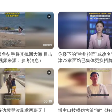
00:09
鲨鱼徒手将其拽回大海 目击
你楼下的“兰州拉面”或改名
（视频来源：参考消息）
津72家面馆已集体更换招
00:19
男孩边境哭泣恳求西班牙士
博主口技模仿古筝“弹”《枉