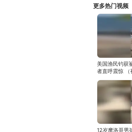
更多热门视频
美国渔民钓获
者直呼震惊 
12岁摩洛哥