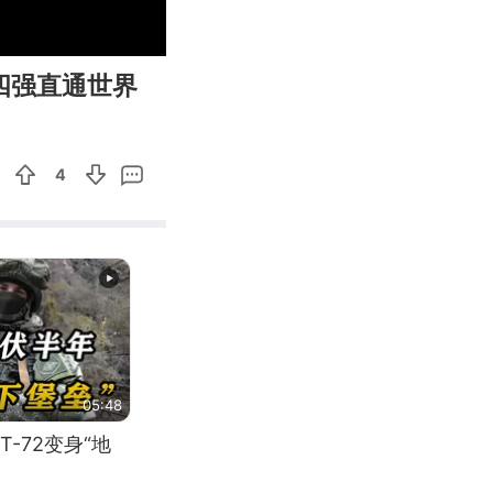
00:29
Enter
四强直通世界
fullscreen
4
05:48
-72变身“地