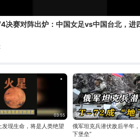
/4决赛对阵出炉：中国女足vs中国台北，进
球
03:55
3675 次播放
上发现生命，将是人类绝望
俄军坦克兵潜伏敌后半年，T
下堡垒”