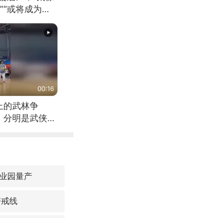
”“或将成为首
（来源：新华每
00:16
上的武林争
，分明是武侠片
业园量产
警戒线