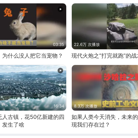
03:35
22.6万 次播放
，为什么没人把它当宠物？
现代火炮之“打完就跑”的战
16:34
8.3万 次播放
无人古镇，花50亿新建的四
如果人类今天消失，未来的
，发生了啥
现我们存在过？