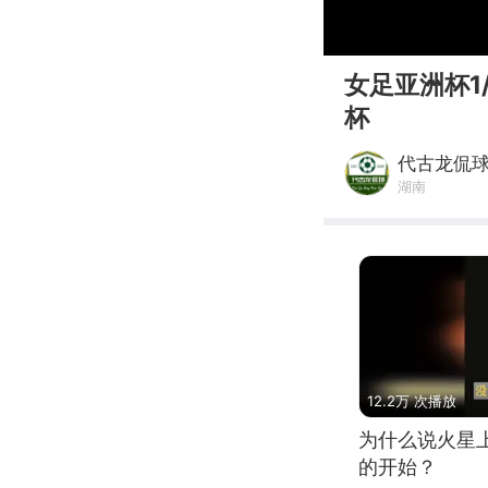
00:00
女足亚洲杯1
杯
代古龙侃
湖南
12.2万 次播放
为什么说火星
的开始？