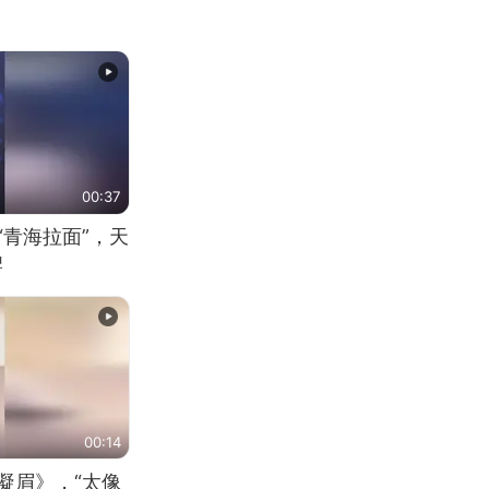
00:37
“青海拉面”，天
牌
00:14
凝眉》，“太像