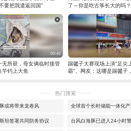
不要把我遣返回国”
了～你是吃古筝长大的吗？
位考级不带古筝的选手。”
日电讯）
00:42
一无所获，母女俩临时接管
踢毽子大赛现场上演“足尖
鱼竿钓上大鱼
霸”。网友：这哪是踢毽子
现场！#睡个好觉
热门搜索
豚或将带来龙卷风
全球首个长时储能一体化产
斯坦签署共同防务协议
台风白海豚已进入24小时