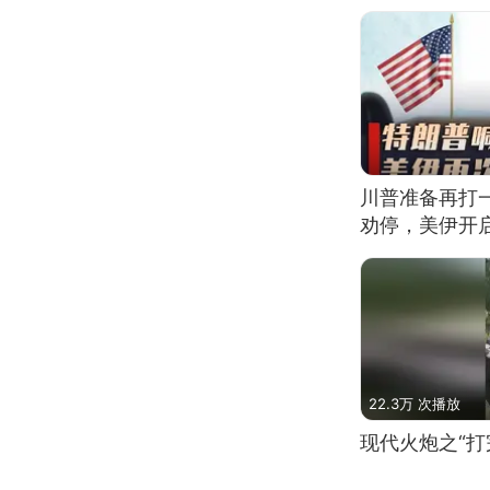
川普准备再打
劝停，美伊开
22.3万 次播放
现代火炮之“打