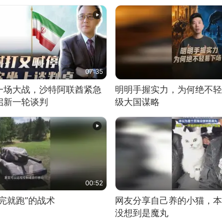
07:35
一场大战，沙特阿联酋紧急
明明手握实力，为何绝不轻
启新一轮谈判
级大国谋略
00:52
完就跑”的战术
网友分享自己养的小猫，本
没想到是魔丸