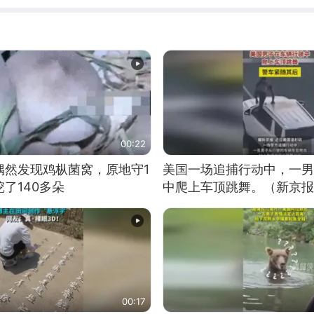
00:22
偶然发现鸡枞菌窝，原地守1
美国一场追捕行动中，一男
了140多朵
中爬上车顶跳舞。（新京报
00:17