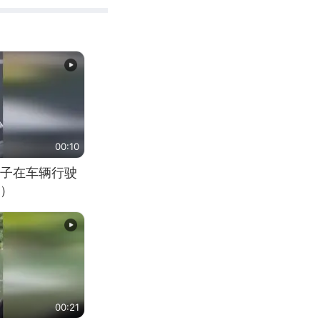
00:10
子在车辆行驶
）
00:21