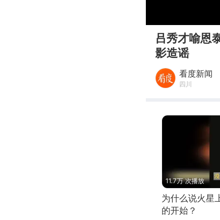
00:00
吕秀才喻恩
影造谣
看度新闻
四川
11.7万 次播放
为什么说火星
的开始？