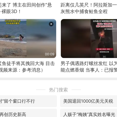
来了 博主在田间创作“悬
距离仅几英尺！阿拉斯加一
·裸眼3D！
灰熊水中捕食鲑鱼全程
00:09
鲨鱼徒手将其拽回大海 目击
男子偶遇路灯螺丝发红 以
（视频来源：参考消息）
能点燃香烟 当事人：已报
热门搜索
小时”留个窗口行不行
美国退回1000亿美元关税
再创历史新高
人贩子“梅姨”真实姓名曝光