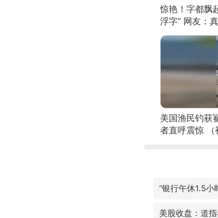
惊艳！字都飘起
浮字” 网友：真
美国渔民钓获
者直呼震惊 
“银行午休1.5
美股收盘：道指