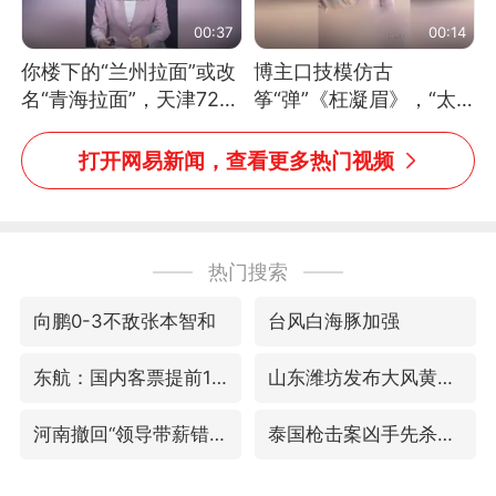
00:37
00:14
你楼下的“兰州拉面”或改
博主口技模仿古
名“青海拉面”，天津72家
筝“弹”《枉凝眉》，“太
面馆已集体更换招牌
像了～你是吃古筝长大的
吗？”“或将成为首位考级
打开网易新闻，查看更多热门视频
不带古筝的选手。”（来
源：新华每日电讯）
热门搜索
向鹏0-3不敌张本智和
台风白海豚加强
东航：国内客票提前14天免费退改
山东潍坊发布大风黄色预警
河南撤回“领导带薪错峰休假”通知
泰国枪击案凶手先杀祖父母后行凶