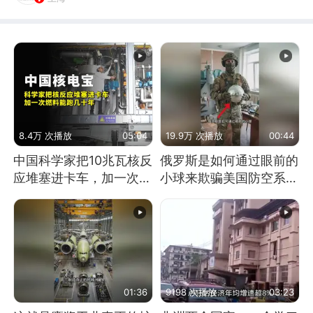
8.4万 次播放
05:04
19.9万 次播放
00:44
中国科学家把10兆瓦核反
俄罗斯是如何通过眼前的
应堆塞进卡车，加一次燃
小球来欺骗美国防空系统
料能跑几十年
的
01:36
9198 次播放
03:23