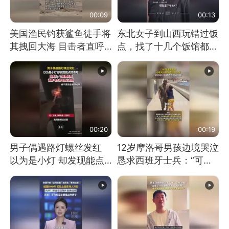
00:09
00:13
美国渔民钓获鲨鱼徒手将
东北女子到山西玩错过饭
其拽回大海 目击者直呼
点，找了十几个饭馆都没
震惊 （视频来源：参考
开门：午休到几点
消息）
00:20
00:19
男子偶遇路灯螺丝发红
12岁摩洛哥男孩边境哭泣
以为是小灯 却发现能点
恳求西班牙士兵：“可不
燃香烟 当事人：已报警
可以不要把我遣返回国”
处理