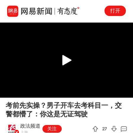
打开
Play
00:00
00:20
En
考前先实操？男子开车去考科目一，交
fu
警都懵了：你这是无证驾驶
政法频道
关注
27
上海