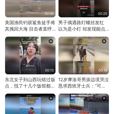
00:09
00:20
美国渔民钓获鲨鱼徒手将
男子偶遇路灯螺丝发红
其拽回大海 目击者直呼
以为是小灯 却发现能点
震惊 （视频来源：参考
燃香烟 当事人：已报警
消息）
处理
00:13
00:19
东北女子到山西玩错过饭
12岁摩洛哥男孩边境哭泣
点，找了十几个饭馆都没
恳求西班牙士兵：“可不
开门：午休到几点
可以不要把我遣返回国”