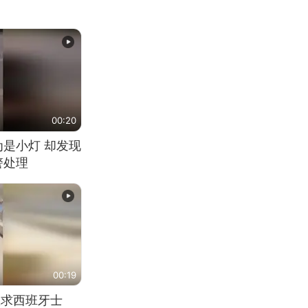
00:20
为是小灯 却发现
警处理
00:19
恳求西班牙士