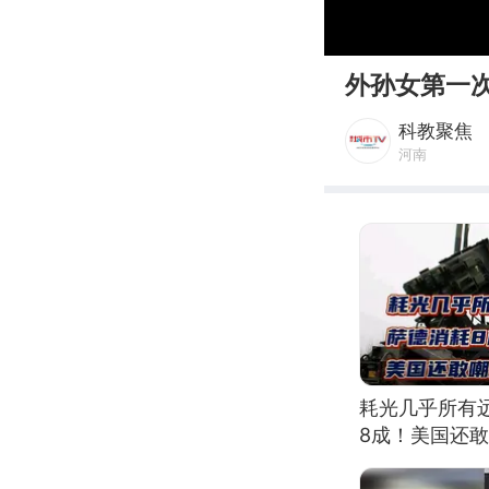
00:00
外孙女第一
科教聚焦
河南
耗光几乎所有
8成！美国还