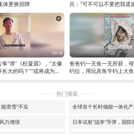
集体更换招牌
兵：“可不可以不要把我遣返
00:14
筝“弹”《枉凝眉》，“太像
爸爸钓一天鱼一无所获，母
长大的吗？”“或将成为首
钓位，用玩具鱼竿钓上大鱼
筝的选手。”（来源：新华每
热门搜索
月能滑雪”不实
全球首个长时储能一体化产
风力增强
日本试射“战斧”导弹，国防