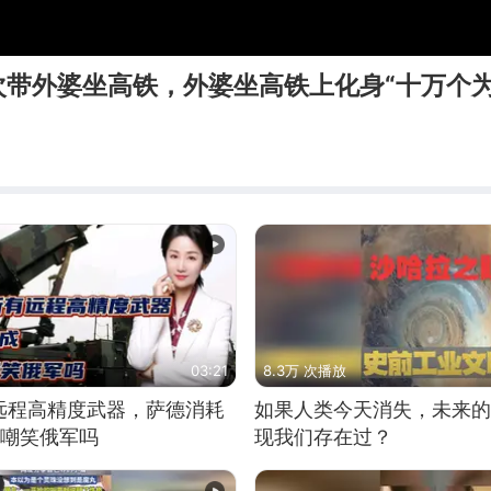
次带外婆坐高铁，外婆坐高铁上化身“十万个为
03:21
8.3万 次播放
远程高精度武器，萨德消耗
如果人类今天消失，未来的
敢嘲笑俄军吗
现我们存在过？