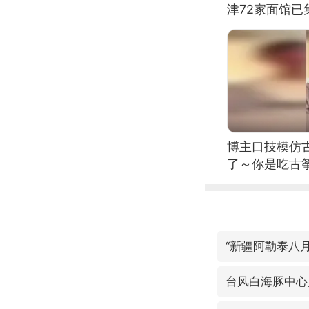
津72家面馆已
博主口技模仿古
了～你是吃古筝
位考级不带古
日电讯）
“新疆阿勒泰八
台风白海豚中心