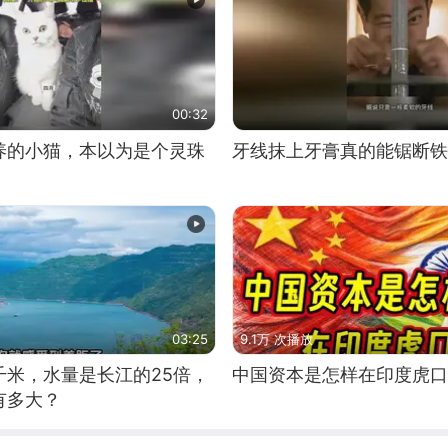
00:32
养的小猫，本以为是个灵珠
牙线抹上牙膏真的能锯断铁
03:25
9.1万 次播放
千米，水量是长江的25倍，
中国资本是怎样在印度虎口
有多大？