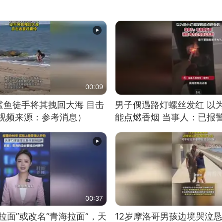
00:09
鲨鱼徒手将其拽回大海 目击
男子偶遇路灯螺丝发红 以
（视频来源：参考消息）
能点燃香烟 当事人：已报
00:37
拉面”或改名“青海拉面”，天
12岁摩洛哥男孩边境哭泣