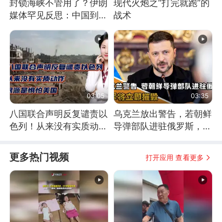
封锁海峡不管用了？伊朗
现代火炮之“打完就跑”的
媒体罕见反思：中国到底
战术
是不是在"拆台"
03:05
03:35
八国联合声明反复谴责以
乌克兰放出警告，若朝鲜
色列！从来没有实质动
导弹部队进驻俄罗斯，乌
作！根源是惧怕美国
军将立即摧毁
更多热门视频
打开应用 查看更多