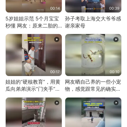
00:14
00:39
5岁姐姐示范 5个月宝宝
孙子考取上海交大爷爷感
秒懂 网友：原来二胎的
谢亲家母
快乐长这样
00:17
00:10
姐姐的“硬核教育”，用黄
网友晒自己养的一些小宠
瓜向弟弟演示“门夹手”，
物，感觉跟常见的确实有
网友：果然言传不如身
些不一样
教！