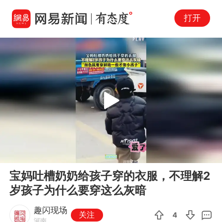
打开
Play
00:00
00:12
En
宝妈吐槽奶奶给孩子穿的衣服，不理解2
fu
岁孩子为什么要穿这么灰暗
趣闪现场
关注
4
河南