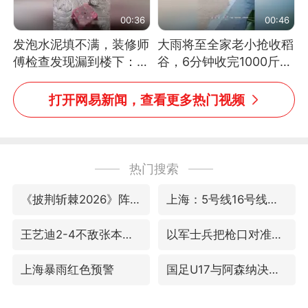
00:36
00:46
发泡水泥填不满，装修师
大雨将至全家老小抢收稻
傅检查发现漏到楼下：出
谷，6分钟收完1000斤，
风口未延伸到外墙
没有一个人掉链子
打开网易新闻，查看更多热门视频
热门搜索
《披荆斩棘2026》阵容官宣
上海：5号线16号线浦江线全线停运
王艺迪2-4不敌张本美和止步4强
以军士兵把枪口对准中国记者
上海暴雨红色预警
国足U17与阿森纳决赛取消 并列冠军