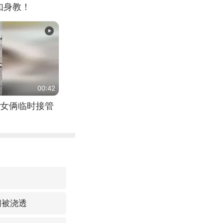
如身教！
00:42
女俩临时接管
间被浇透