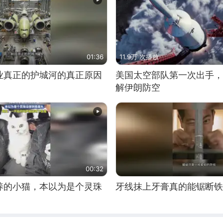
01:36
11.9万 次播放
业真正的护城河的真正原因
美国太空部队第一次出手，
解伊朗防空
00:32
养的小猫，本以为是个灵珠
牙线抹上牙膏真的能锯断铁