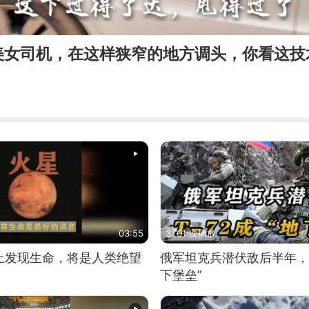
美女司机，在这样狭窄的地方调头，你看这技
03:55
3701 次播放
上发现生命，将是人类绝望
俄军坦克兵潜伏敌后半年，T
下堡垒”