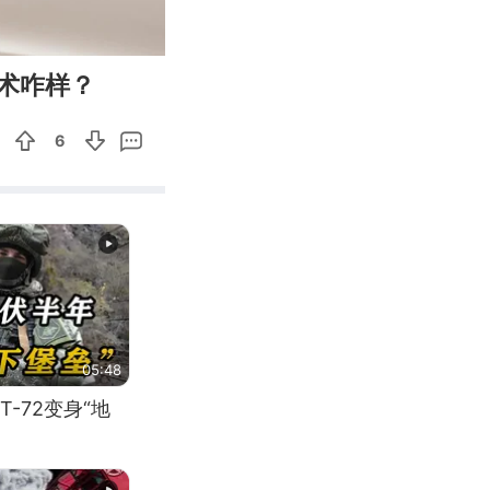
01:54
Enter
术咋样？
fullscreen
6
05:48
-72变身“地