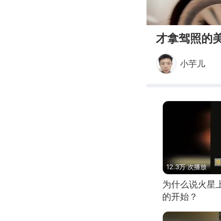
00:00
才拿驾照的
小芋儿
12.3万 次播放
为什么说火星
的开始？