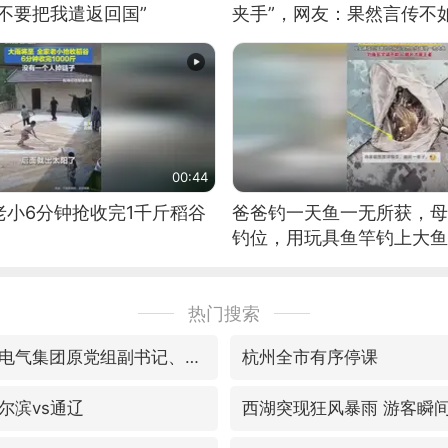
不要把我遣返回国”
夹手”，网友：果然言传不
00:44
老小6分钟抢收完1千斤稻谷
爸爸钓一天鱼一无所获，母
钓位，用玩具鱼竿钓上大鱼
热门搜索
视频丨中国东方电气集团原党组副书记、董事宋致远被查
杭州全市有序停课
尔滨vs通辽
西湖突现狂风暴雨 游客瞬