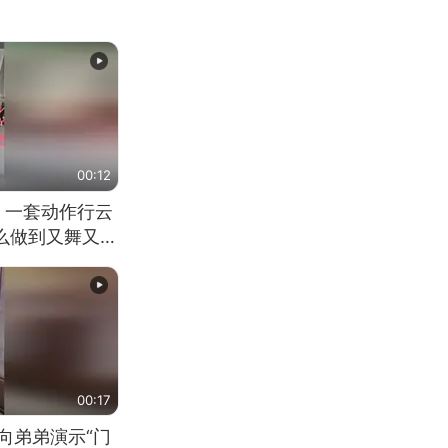
00:12
 一套动作行云
怎么做到又舞又武
00:17
向弟弟演示“门