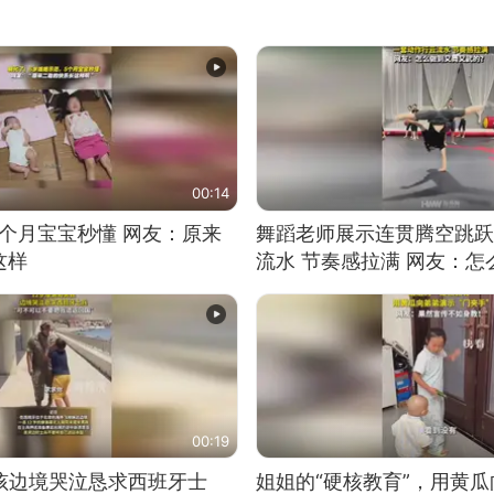
00:14
5个月宝宝秒懂 网友：原来
舞蹈老师展示连贯腾空跳跃
这样
流水 节奏感拉满 网友：
的？
00:19
男孩边境哭泣恳求西班牙士
姐姐的“硬核教育”，用黄瓜