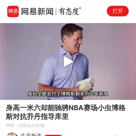
打开
Play
00:00
05:53
En
身高一米六却能驰骋NBA赛场小虫博格
fu
斯对抗乔丹指导库里
声明：内容由AI生成
生灵奇迹