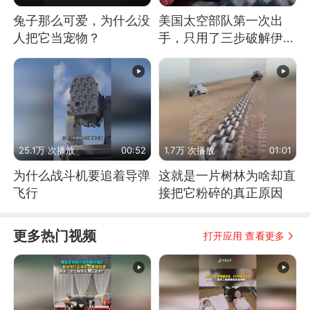
兔子那么可爱，为什么没
美国太空部队第一次出
人把它当宠物？
手，只用了三步破解伊朗
防空
25.1万 次播放
00:52
1.7万 次播放
01:01
为什么战斗机要追着导弹
这就是一片树林为啥却直
飞行
接把它粉碎的真正原因
更多热门视频
打开应用 查看更多