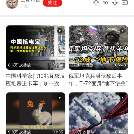
关注
10
广东
8.6万 次播放
05:04
3720 次播放
05:48
中国科学家把10兆瓦核反
俄军坦克兵潜伏敌后半
应堆塞进卡车，加一次燃
年，T-72变身“地下堡垒”
料能跑几十年
9.8万 次播放
03:35
11.9万 次播放
09:47