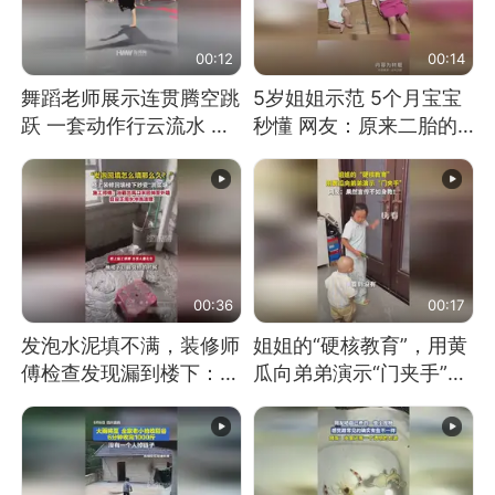
00:12
00:14
舞蹈老师展示连贯腾空跳
5岁姐姐示范 5个月宝宝
跃 一套动作行云流水 节
秒懂 网友：原来二胎的
奏感拉满 网友：怎么做
快乐长这样
到又舞又武的？
00:36
00:17
发泡水泥填不满，装修师
姐姐的“硬核教育”，用黄
傅检查发现漏到楼下：出
瓜向弟弟演示“门夹手”，
风口未延伸到外墙
网友：果然言传不如身
教！