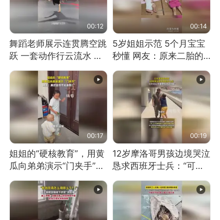
00:12
00:14
舞蹈老师展示连贯腾空跳
5岁姐姐示范 5个月宝宝
跃 一套动作行云流水 节
秒懂 网友：原来二胎的
奏感拉满 网友：怎么做
快乐长这样
到又舞又武的？
00:17
00:19
姐姐的“硬核教育”，用黄
12岁摩洛哥男孩边境哭泣
瓜向弟弟演示“门夹手”，
恳求西班牙士兵：“可不
网友：果然言传不如身
可以不要把我遣返回国”
教！