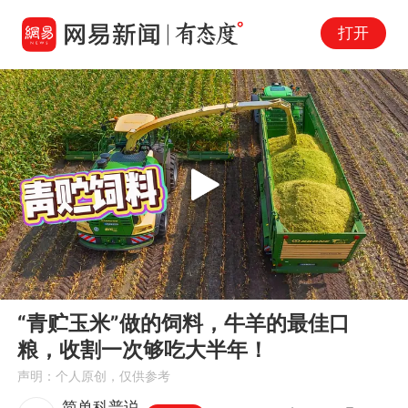
打开
Play
00:00
00:35
En
“青贮玉米”做的饲料，牛羊的最佳口
fu
粮，收割一次够吃大半年！
声明：个人原创，仅供参考
简单科普说