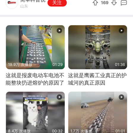
关注
169
山东
19.9万 次播放
01:29
01:36
这就是报废电动车电池不
这就是鹰酱工业真正的护
能整块扔进熔炉的原因了
城河的真正原因
8.4万 次播放
00:32
1.7万 次播放
01:01