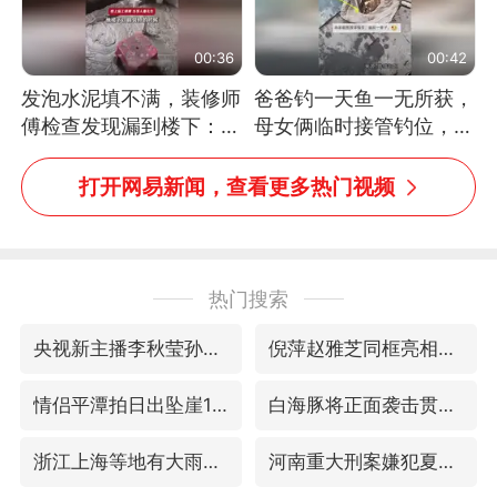
00:36
00:42
发泡水泥填不满，装修师
爸爸钓一天鱼一无所获，
傅检查发现漏到楼下：出
母女俩临时接管钓位，用
风口未延伸到外墙
玩具鱼竿钓上大鱼
打开网易新闻，查看更多热门视频
热门搜索
央视新主播李秋莹孙亚鹏亮相
倪萍赵雅芝同框亮相红毯
情侣平潭拍日出坠崖1死1伤
白海豚将正面袭击贯穿浙江
浙江上海等地有大雨或暴雨
河南重大刑案嫌犯夏某钢落网