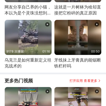
网友分享自己养的小猫，
这就是一片树林为啥却直
本以为是个灵珠没想到是
接把它粉碎的真正原因
魔丸
9178 次播放
01:16
00:50
乌克兰是如何重新定义坦
牙线抹上牙膏真的能锯断
克战术的
铁栏杆吗
更多热门视频
打开应用 查看更多