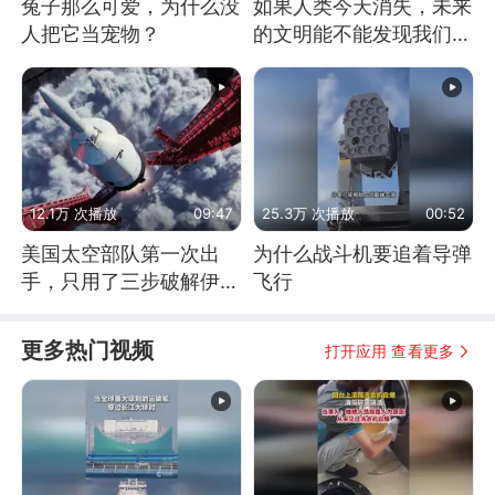
兔子那么可爱，为什么没
如果人类今天消失，未来
人把它当宠物？
的文明能不能发现我们存
在过？
12.1万 次播放
09:47
25.3万 次播放
00:52
美国太空部队第一次出
为什么战斗机要追着导弹
手，只用了三步破解伊朗
飞行
防空
更多热门视频
打开应用 查看更多