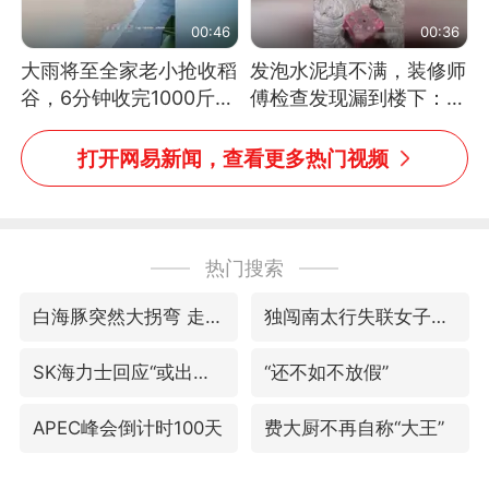
00:46
00:36
大雨将至全家老小抢收稻
发泡水泥填不满，装修师
谷，6分钟收完1000斤，
傅检查发现漏到楼下：出
没有一个人掉链子
风口未延伸到外墙
打开网易新闻，查看更多热门视频
热门搜索
白海豚突然大拐弯 走出罕见路线
独闯南太行失联女子遗体已找到
SK海力士回应“或出售重庆工厂”传闻
“还不如不放假”
APEC峰会倒计时100天
费大厨不再自称“大王”