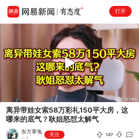
打开
Play
00:00
04:38
En
离异带娃女索58万彩礼150平大房，这
fu
哪来的底气？耿姐怒怼太解气
东方寒兔
关注
147
山东