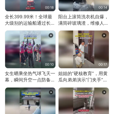
00:18
00:14
全长399.99米！全球最
阳台上滚筒洗衣机自爆，
大级别的运输船通过长江
满筒碎玻璃渣，维修人员
大桥这一幕，太震撼了！
称是人为原因，从未见过
洗衣机自爆
00:10
00:17
女生晒乘坐热气球飞天一
姐姐的“硬核教育”，用黄
幕，瞬间升空一点防备都
瓜向弟弟演示“门夹手”，
没有
网友：果然言传不如身
教！