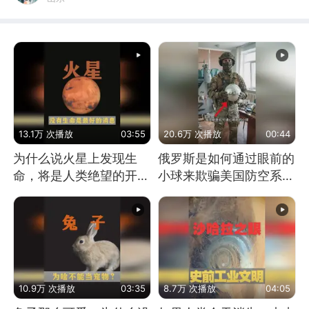
13.1万 次播放
03:55
20.6万 次播放
00:44
为什么说火星上发现生
俄罗斯是如何通过眼前的
命，将是人类绝望的开
小球来欺骗美国防空系统
始？
的
10.9万 次播放
03:35
8.7万 次播放
04:05