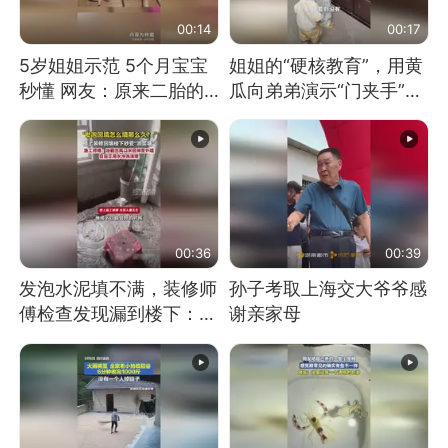
00:14
00:17
5岁姐姐示范 5个月宝宝
姐姐的“硬核教育”，用黄
秒懂 网友：原来二胎的
瓜向弟弟演示“门夹手”，
快乐长这样
网友：果然言传不如身
教！
00:36
00:39
发泡水泥填不满，装修师
孙子考取上海交大爷爷感
傅检查发现漏到楼下：出
谢亲家母
风口未延伸到外墙