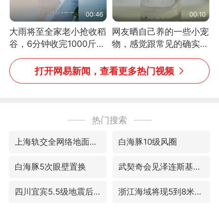
00:46
00:10
大雨将至全家老小抢收稻
网友晒自己养的一些小宠
谷，6分钟收完1000斤，
物，感觉跟常见的确实有
没有一个人掉链子
些不一样
打开网易新闻，查看更多热门视频
热门搜索
上海轨交全网络地面高架区段限速运行
白海豚10级风圈
白海豚5次眼壁置换
武契奇会见泽连斯基有何意图
四川宜宾5.5级地震后余震为何不断
浙江海域将现5到8米巨浪到狂浪