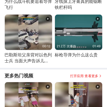
为什么战斗机要追着导弹
牙线抹上牙膏真的能锯断
飞行
铁栏杆吗
00:12
21.2万 次播放
01:49
巴勒斯坦父亲背对以色列
标枪导弹为什么这么贵
士兵 当面大声告诉儿
子：永远不要害怕他们！
更多热门视频
打开应用 查看更多