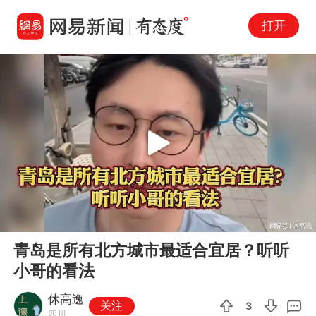
打开
Play
00:00
02:59
En
青岛是所有北方城市最适合宜居？听听
fu
小哥的看法
休高逸
关注
3
四川