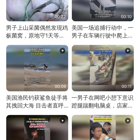
00:22
00:10
男子上山采菌偶然发现鸡
美国一场追捕行动中，一
枞菌窝，原地守1天等它
男子在车辆行驶中爬上车
长大：挖了140多朵
顶跳舞。（新京报）
00:09
00:11
美国渔民钓获鲨鱼徒手将
一男子在网吧小憩下意识
其拽回大海 目击者直呼
蹬腿踹翻电脑桌，店家3
震惊 （视频来源：参考
台显示器与机械臂损坏
消息）