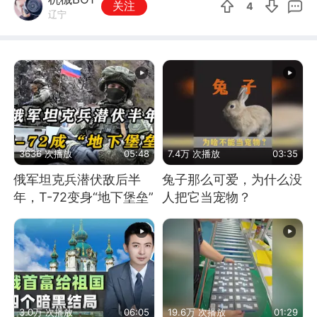
关注
4
辽宁
3636 次播放
05:48
7.4万 次播放
03:35
俄军坦克兵潜伏敌后半
兔子那么可爱，为什么没
年，T-72变身“地下堡垒”
人把它当宠物？
3.0万 次播放
06:05
19.6万 次播放
01:29