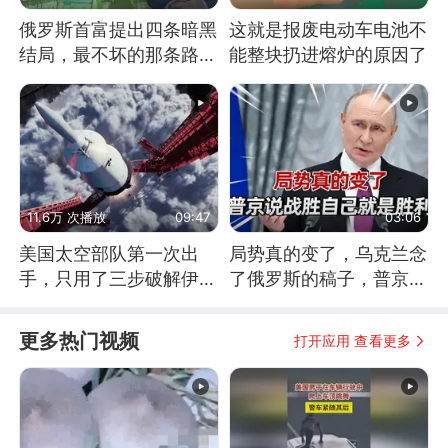
俄罗斯首富提出四条暗黑
这就是报废电动车电池不
结局，最不坏的那条路是
能整块扔进熔炉的原因了
通向东方
11.6万 次播放
09:47
03:06
美国太空部队第一次出
局势真的变了，乌克兰念
手，只用了三步破解伊朗
了俄罗斯的稿子，普京说
防空
战胜自己就是胜利
更多热门视频
打开应用 查看更多