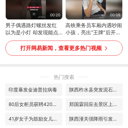
00:20
00:09
男子偶遇路灯螺丝发红
高铁乘务员车厢内遇吵闹
以为是小灯 却发现能点
小孩，亮出“王牌”后开启
燃香烟 当事人：已报警
一键静音
处理
打开网易新闻，查看更多热门视频
热门搜索
印度暴发金迪普拉病毒
陕西柞水县突发泥石流致1死2失联
80后女柜员获聘4200亿银行副行长
郑国霖回应去景区上班被保安拦下
41岁女子为鼓励女儿考上985研究生
陕西潼关强降雨引发土崖滑坡1人失联