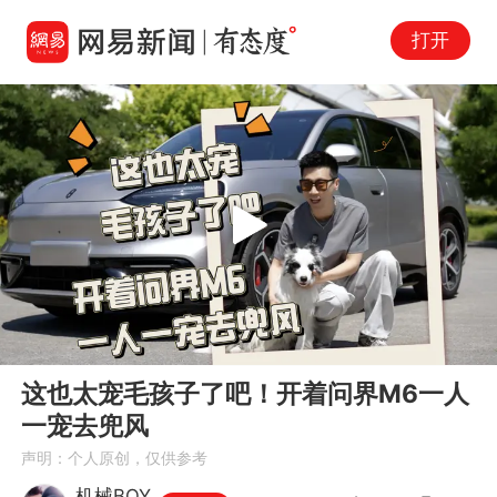
打开
Play
00:00
06:07
En
这也太宠毛孩子了吧！开着问界M6一人
fu
一宠去兜风
声明：个人原创，仅供参考
机械BOY