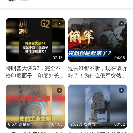
07:15
04:05
特朗普大谈G2，完全不
过去谁都不听，现在请听
给印度面子！印度外长：
好了！为什么俄军突然强
低估印度潜力
硬起来了？
8.5万 次播放
04:05
25.2万 次播放
00:52