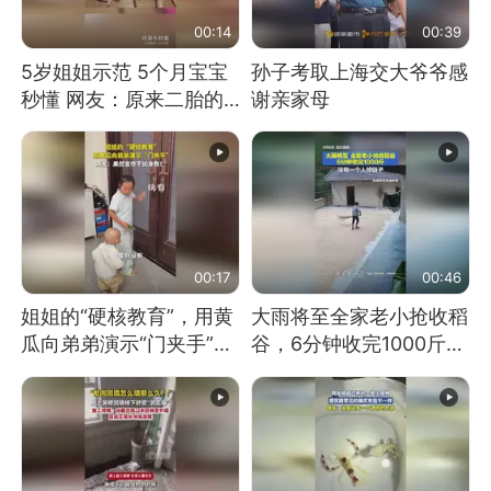
00:14
00:39
5岁姐姐示范 5个月宝宝
孙子考取上海交大爷爷感
秒懂 网友：原来二胎的
谢亲家母
快乐长这样
00:17
00:46
姐姐的“硬核教育”，用黄
大雨将至全家老小抢收稻
瓜向弟弟演示“门夹手”，
谷，6分钟收完1000斤，
网友：果然言传不如身
没有一个人掉链子
教！