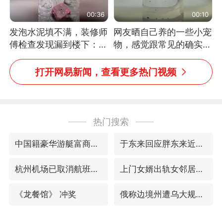
00:36
00:10
发泡水泥填不满，装修师
网友晒自己养的一些小宠
傅检查发现漏到楼下：出
物，感觉跟常见的确实有
风口未延伸到外墙
些不一样
打开网易新闻，查看更多热门视频
热门搜索
中国籍豪华游艇富商之子在泰国被杀
于东来回应胖东来近25年老店年底关闭
杭州机场已取消航班388架次
上门女婿出轨女邻居多年被判重婚罪
《龙餐馆》 冲奖
俄称边境州遭乌大规模袭击已致13伤