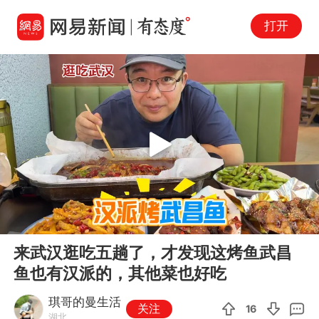
打开
Play
00:00
04:52
En
来武汉逛吃五趟了，才发现这烤鱼武昌
fu
鱼也有汉派的，其他菜也好吃
琪哥的曼生活
关注
16
湖北