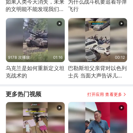
如果人类今天消失，未来
为什么战斗机要追着导弹
的文明能不能发现我们存
飞行
在过？
9178 次播放
01:16
00:12
乌克兰是如何重新定义坦
巴勒斯坦父亲背对以色列
克战术的
士兵 当面大声告诉儿
子：永远不要害怕他们！
更多热门视频
打开应用 查看更多