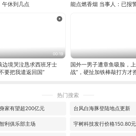
：午休到几点
能点燃香烟 当事人：已报
00:19
男孩边境哭泣恳求西班牙士
国外一男子遭章鱼吸脸，上
不要把我遣返回国”
战”，硬扯加铁棒敲打方才
热门搜索
身家有望超200亿元
台风白海豚登陆地点更新
智利俱乐部主场
宇树科技发行价格150.80元