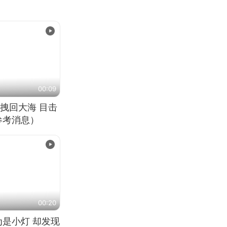
00:09
拽回大海 目击
参考消息）
00:20
为是小灯 却发现