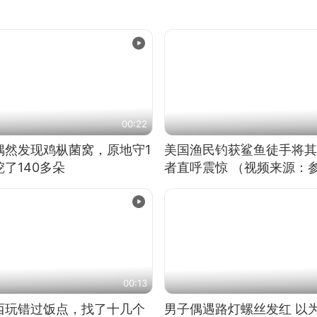
00:22
偶然发现鸡枞菌窝，原地守1
美国渔民钓获鲨鱼徒手将其
了140多朵
者直呼震惊 （视频来源：
00:13
西玩错过饭点，找了十几个
男子偶遇路灯螺丝发红 以