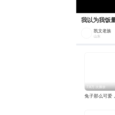
00:00
我以为我饭
凯文老族
山东
7.8万 次播放
兔子那么可爱