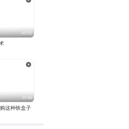
00:52
术
01:40
购这种铁盒子