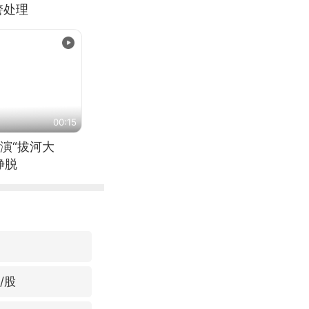
警处理
00:15
演“拔河大
挣脱
/股