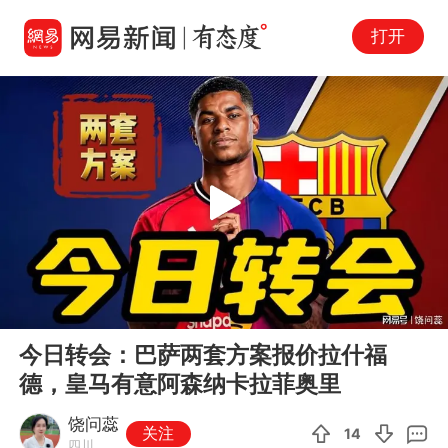
打开
Play
00:00
02:05
En
今日转会：巴萨两套方案报价拉什福
fu
德，皇马有意阿森纳卡拉菲奥里
饶问蕊
关注
14
四川