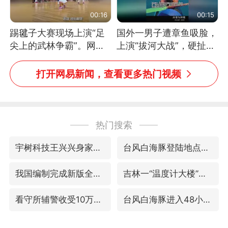
00:16
00:15
踢毽子大赛现场上演“足
国外一男子遭章鱼吸脸，
尖上的武林争霸”。网
上演“拔河大战”，硬扯加
友：这哪是踢毽子，分明
铁棒敲打方才挣脱
是武侠片现场！#睡个好
打开网易新闻，查看更多热门视频
觉
热门搜索
宇树科技王兴兴身家有望超200亿元
台风白海豚登陆地点更新
我国编制完成新版全月地质图
吉林一“温度计大楼”读数爆表
看守所辅警收受10万获刑1年
台风白海豚进入48小时警戒线