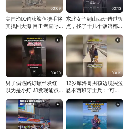
00:09
00:13
美国渔民钓获鲨鱼徒手将
东北女子到山西玩错过饭
其拽回大海 目击者直呼
点，找了十几个饭馆都没
震惊 （视频来源：参考
开门：午休到几点
消息）
00:20
00:19
男子偶遇路灯螺丝发红
12岁摩洛哥男孩边境哭泣
以为是小灯 却发现能点
恳求西班牙士兵：“可不
燃香烟 当事人：已报警
可以不要把我遣返回国”
处理