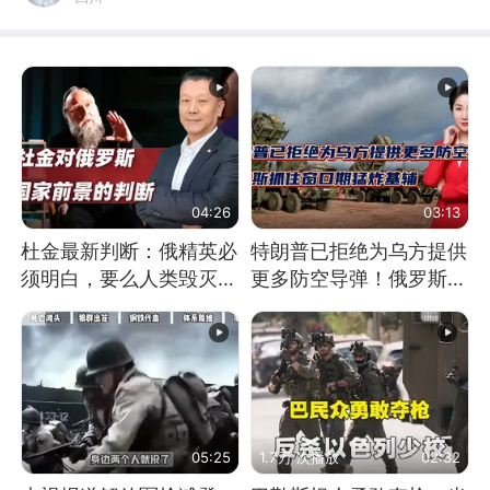
04:26
03:13
杜金最新判断：俄精英必
特朗普已拒绝为乌方提供
须明白，要么人类毁灭，
更多防空导弹！俄罗斯抓
要么俄毁灭
住窗口期猛炸基辅
05:25
1.7万 次播放
02:32