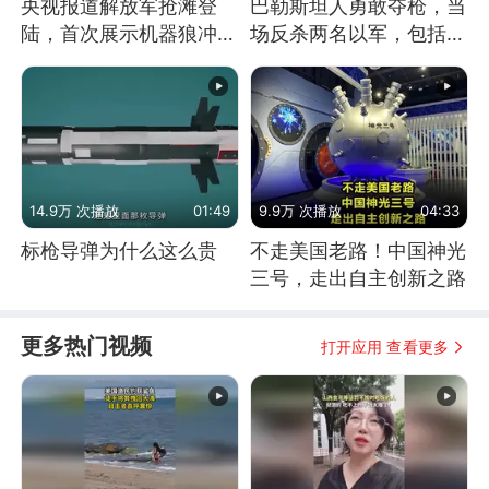
央视报道解放军抢滩登
巴勒斯坦人勇敢夺枪，当
陆，首次展示机器狼冲
场反杀两名以军，包括一
滩！传统登陆彻底终结
名少校
14.9万 次播放
01:49
9.9万 次播放
04:33
标枪导弹为什么这么贵
不走美国老路！中国神光
三号，走出自主创新之路
更多热门视频
打开应用 查看更多