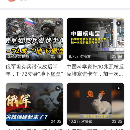
3740 次播放
05:48
8.7万 次播放
05:04
俄军坦克兵潜伏敌后半
中国科学家把10兆瓦核反
年，T-72变身“地下堡垒”
应堆塞进卡车，加一次燃
料能跑几十年
04:05
10.2万 次播放
03:35