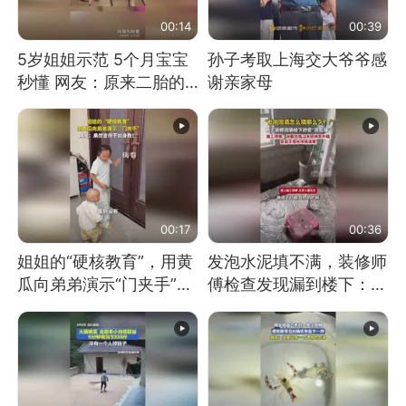
00:14
00:39
5岁姐姐示范 5个月宝宝
孙子考取上海交大爷爷感
秒懂 网友：原来二胎的
谢亲家母
快乐长这样
00:17
00:36
姐姐的“硬核教育”，用黄
发泡水泥填不满，装修师
瓜向弟弟演示“门夹手”，
傅检查发现漏到楼下：出
网友：果然言传不如身
风口未延伸到外墙
教！