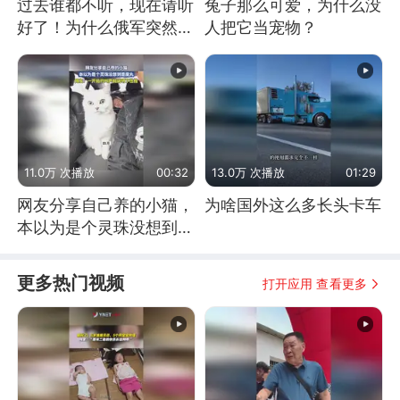
过去谁都不听，现在请听
兔子那么可爱，为什么没
好了！为什么俄军突然强
人把它当宠物？
硬起来了？
11.0万 次播放
00:32
13.0万 次播放
01:29
网友分享自己养的小猫，
为啥国外这么多长头卡车
本以为是个灵珠没想到是
魔丸
更多热门视频
打开应用 查看更多