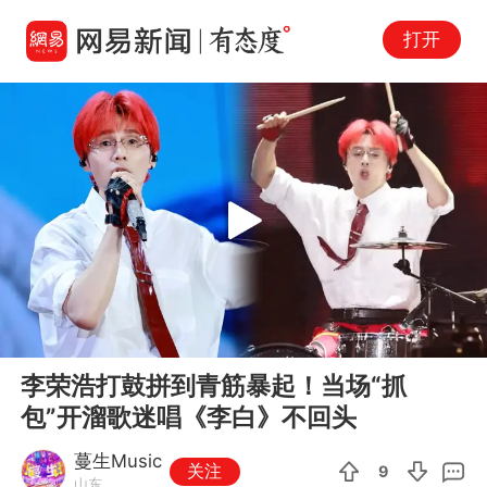
打开
Play
00:00
02:13
En
李荣浩打鼓拼到青筋暴起！当场“抓
fu
包”开溜歌迷唱《李白》不回头
蔓生Music
关注
9
山东