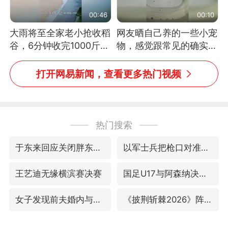
00:46
00:10
大雨将至全家老小抢收稻
网友晒自己养的一些小宠
谷，6分钟收完1000斤，
物，感觉跟常见的确实有
没有一个人掉链子
些不一样
打开网易新闻，查看更多热门视频
热门搜索
于东来回应关闭胖东来生活广场店
以军士兵把枪口对准中国记者
王艺迪无缘横滨赛决赛
国足U17与阿森纳决赛取消 并列冠军
女子发现前夫婚内与第三者育子
《披荆斩棘2026》阵容官宣