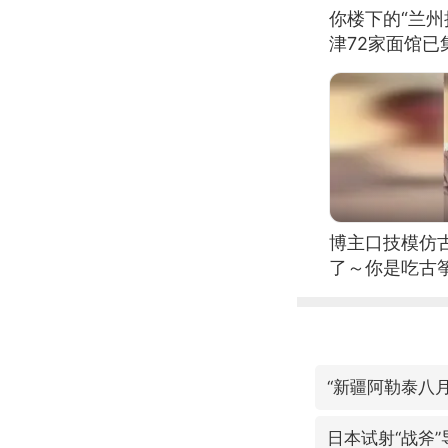
你楼下的“兰州
津72家面馆已
博主口技模仿古
了～你是吃古筝
位考级不带古
日电讯）
“新疆阿勒泰八
日本试射“战斧