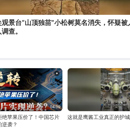
尖观景台“山顶独苗”小松树莫名消失，怀疑被
入调查。
04:09
拒绝苹果压价了！中国芯片
这就是鹰酱工业真正的护城
的逆袭？