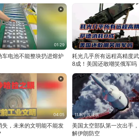
01:29
动车电池不能整块扔进熔炉
耗光几乎所有远程高精度武
8成！美国还敢嘲笑俄军吗
04:05
11.8万 次播放
消失，未来的文明能不能发
美国太空部队第一次出手，
？
解伊朗防空