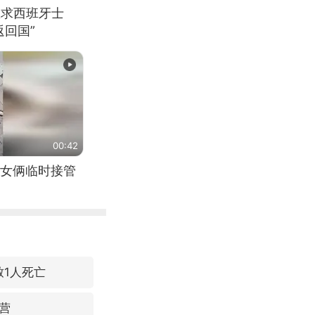
恳求西班牙士
回国”
00:42
女俩临时接管
致1人死亡
营