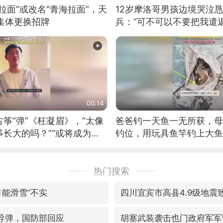
拉面”或改名“青海拉面”，天
12岁摩洛哥男孩边境哭泣
集体更换招牌
兵：“可不可以不要把我遣返
00:14
筝“弹”《枉凝眉》，“太像
爸爸钓一天鱼一无所获，母
长大的吗？”“或将成为首
钓位，用玩具鱼竿钓上大鱼
筝的选手。”（来源：新华每
热门搜索
月能滑雪”不实
四川宜宾市高县4.9级地震
”导弹，国防部回应
胡塞武装袭击也门政府军军