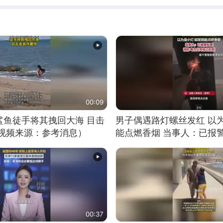
00:09
鲨鱼徒手将其拽回大海 目击
男子偶遇路灯螺丝发红 以
（视频来源：参考消息）
能点燃香烟 当事人：已报
00:37