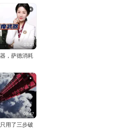
03:21
器，萨德消耗
09:47
只用了三步破