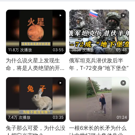
11.8万 次播放
03:55
3636 次播放
05:48
为什么说火星上发现生
俄军坦克兵潜伏敌后半
命，将是人类绝望的开
年，T-72变身“地下堡垒”
始？
7.4万 次播放
03:35
01:24
兔子那么可爱，为什么没
一根6米长的长矛为什么