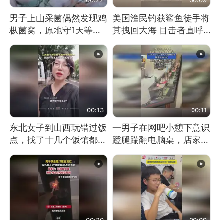
男子上山采菌偶然发现鸡
美国渔民钓获鲨鱼徒手将
枞菌窝，原地守1天等它
其拽回大海 目击者直呼
长大：挖了140多朵
震惊 （视频来源：参考
消息）
00:13
00:11
东北女子到山西玩错过饭
一男子在网吧小憩下意识
点，找了十几个饭馆都没
蹬腿踹翻电脑桌，店家3
开门：午休到几点
台显示器与机械臂损坏
00:20
00:09