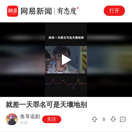
打开
Play
00:00
02:02
En
就差一天罪名可是天壤地别
fu
鱼哥追剧
关注
5
河南