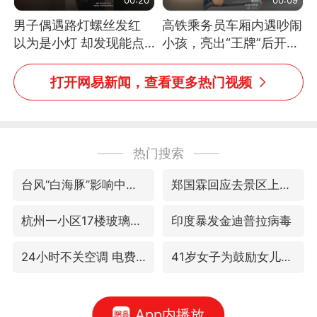
男子偶遇路灯螺丝发红
高铁乘务员车厢内遇吵闹
以为是小灯 却发现能点
小孩，亮出“王牌”后开启
燃香烟 当事人：已报警
一键静音
处理
打开网易新闻，查看更多热门视频
热门搜索
台风“白海豚”影响中国已成定局
郑国霖回应去景区上班被保安拦下
杭州一小区17楼玻璃幕墙爆裂
印度暴发金迪普拉病毒
24小时不关空调 电费反而更低？
41岁女子为鼓励女儿考上985研究生
App内播放