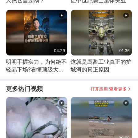
人把它当宠物？
让中世纪骑士集体失业
04:29
01:36
明明手握实力，为何绝不
这就是鹰酱工业真正的护
轻易下场?看懂顶级大国
城河的真正原因
谋略
更多热门视频
打开应用 查看更多
00:22
00:09