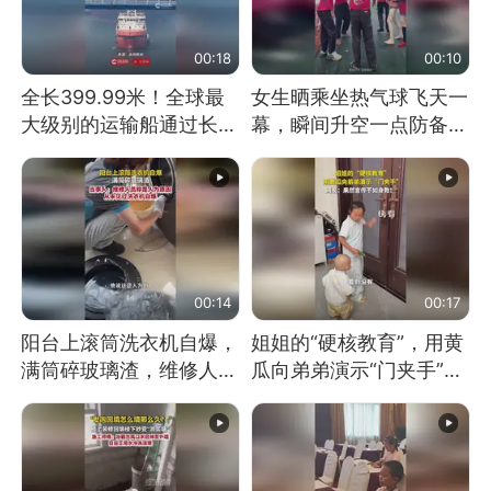
00:18
00:10
全长399.99米！全球最
女生晒乘坐热气球飞天一
大级别的运输船通过长江
幕，瞬间升空一点防备都
大桥这一幕，太震撼了！
没有
00:14
00:17
阳台上滚筒洗衣机自爆，
姐姐的“硬核教育”，用黄
满筒碎玻璃渣，维修人员
瓜向弟弟演示“门夹手”，
称是人为原因，从未见过
网友：果然言传不如身
洗衣机自爆
教！