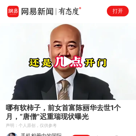
打开
Play
00:00
08:08
En
哪有软柿子，前女首富陈丽华去世1个
fu
月，“唐僧”迟重瑞现状曝光
声明：个人原创，仅供参考
手机相册中的国际风