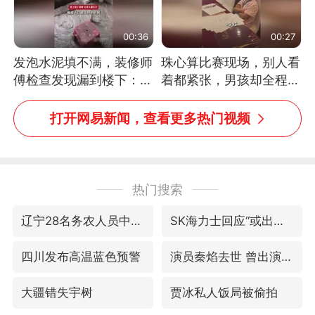
00:36
00:27
发泡水泥填不满，装修师
珠心算比赛现场，别人看
傅检查发现漏到楼下：出
着都紧张，男孩却全程气
风口未延伸到外墙
定神闲、从容作答，最终
拿下冠军。网友：这淡定
打开网易新闻，查看更多热门视频
的样子，一看就是有实
力！（人民日报）
热门搜索
辽宁28名务农人员中暑死亡？官方辟谣
SK海力士回应“或出售重庆工厂”传闻
四川发布高温蓝色预警
演员秦焰去世 曾出演《狂飙》
大疆错失宇树
贾冰私人饭局被偷拍