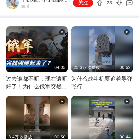
关注
23
四川
云
04:05
25.3万 次播放
00:52
过去谁都不听，现在请听
为什么战斗机要追着导弹
好了！为什么俄军突然强
飞行
硬起来了？
8.4万 次播放
00:50
00:44