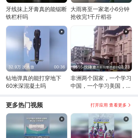
牙线抹上牙膏真的能锯断
大雨将至一家老小6分钟
铁栏杆吗
抢收完1千斤稻谷
32.9万 次播放
00:36
9555 次播放
03:23
钻地弹真的能打穿地下
非洲两个国家，一个学习
60米深混凝土吗
中国，一个学习美国，结
果怎么样了？
更多热门视频
打开应用 查看更多