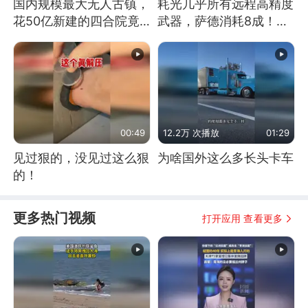
国内规模最大无人古镇，
耗光几乎所有远程高精度
花50亿新建的四合院竟
武器，萨德消耗8成！美
没人住，发生了啥
国还敢嘲笑俄军吗
00:49
12.2万 次播放
01:29
见过狠的，没见过这么狠
为啥国外这么多长头卡车
的！
更多热门视频
打开应用 查看更多