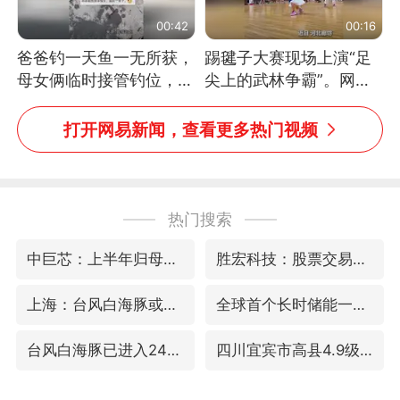
00:42
00:16
爸爸钓一天鱼一无所获，
踢毽子大赛现场上演“足
母女俩临时接管钓位，用
尖上的武林争霸”。网
玩具鱼竿钓上大鱼
友：这哪是踢毽子，分明
是武侠片现场！#睡个好
打开网易新闻，查看更多热门视频
觉
热门搜索
中巨芯：上半年归母净利润1405.77万元
胜宏科技：股票交易异常波动
上海：台风白海豚或将带来龙卷风
全球首个长时储能一体化产业园量产
台风白海豚已进入24小时警戒线
四川宜宾市高县4.9级地震致1人死亡