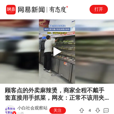
打开
Play
00:00
00:12
En
顾客点的外卖麻辣烫，商家全程不戴手
fu
套直接用手抓菜，网友：正常不该用夹
子吗
小白社会观察站
关注
4
山西