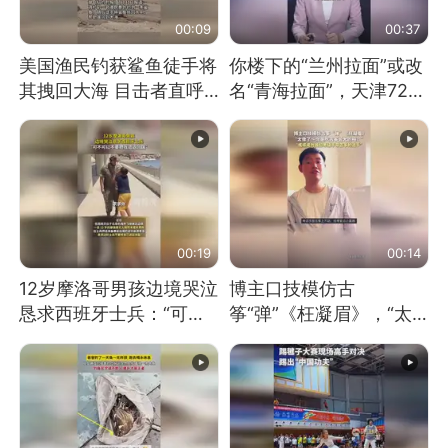
00:09
00:37
美国渔民钓获鲨鱼徒手将
你楼下的“兰州拉面”或改
其拽回大海 目击者直呼
名“青海拉面”，天津72家
震惊 （视频来源：参考
面馆已集体更换招牌
消息）
00:19
00:14
12岁摩洛哥男孩边境哭泣
博主口技模仿古
恳求西班牙士兵：“可不
筝“弹”《枉凝眉》，“太
可以不要把我遣返回国”
像了～你是吃古筝长大的
吗？”“或将成为首位考级
不带古筝的选手。”（来
源：新华每日电讯）