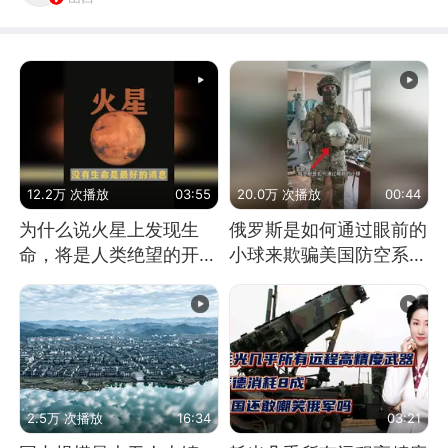
12.2万 次播放
03:55
20.0万 次播放
00:44
为什么说火星上发现生
俄罗斯是如何通过眼前的
命，将是人类绝望的开
小球来欺骗美国防空系统
始？
的
2.5万 次播放
16:34
03:21