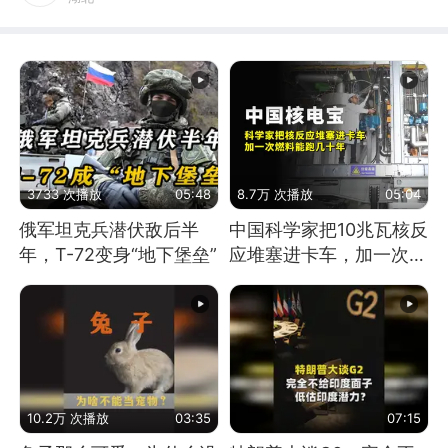
3733 次播放
05:48
8.7万 次播放
05:04
俄军坦克兵潜伏敌后半
中国科学家把10兆瓦核反
年，T-72变身“地下堡垒”
应堆塞进卡车，加一次燃
料能跑几十年
10.2万 次播放
03:35
07:15