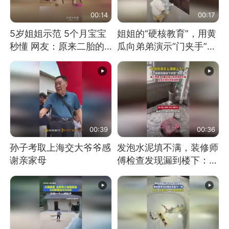
00:14
00:17
5岁姐姐示范 5个月宝宝
姐姐的“硬核教育”，用黄
秒懂 网友：原来二胎的
瓜向弟弟演示“门夹手”，
快乐长这样
网友：果然言传不如身
教！
00:39
00:36
孙子考取上海交大爷爷感
发泡水泥填不满，装修师
谢亲家母
傅检查发现漏到楼下：出
风口未延伸到外墙