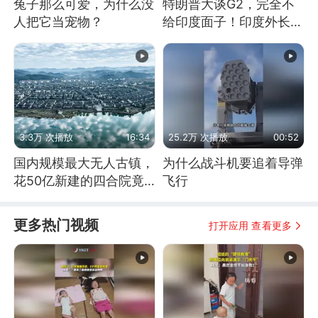
兔子那么可爱，为什么没
特朗普大谈G2，完全不
人把它当宠物？
给印度面子！印度外长：
低估印度潜力
3.3万 次播放
16:34
25.2万 次播放
00:52
国内规模最大无人古镇，
为什么战斗机要追着导弹
花50亿新建的四合院竟
飞行
没人住，发生了啥
更多热门视频
打开应用 查看更多