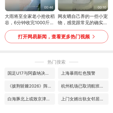
00:46
00:10
大雨将至全家老小抢收稻
网友晒自己养的一些小宠
谷，6分钟收完1000斤，
物，感觉跟常见的确实有
没有一个人掉链子
些不一样
打开网易新闻，查看更多热门视频
热门搜索
国足U17与阿森纳决赛取消 并列冠军
上海暴雨红色预警
《披荆斩棘2026》阵容官宣
杭州机场已取消航班388架次
白海豚北上或致京津冀暴雨
上门女婿出轨女邻居多年被判重婚罪