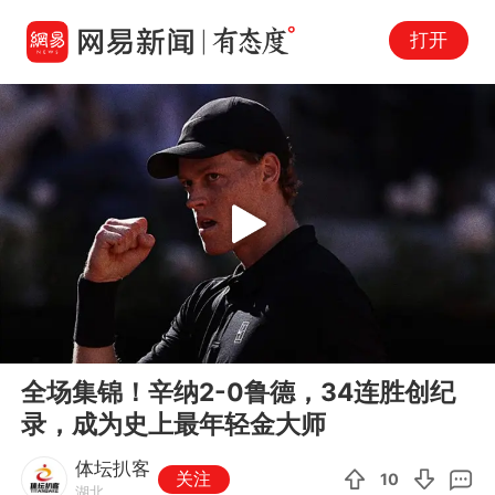
打开
Play
00:00
03:38
En
全场集锦！辛纳2-0鲁德，34连胜创纪
fu
录，成为史上最年轻金大师
体坛扒客
关注
10
湖北