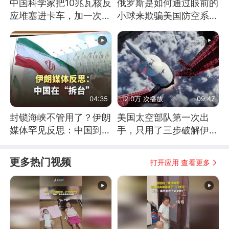
中国科学家把10兆瓦核反
俄罗斯是如何通过眼前的
应堆塞进卡车，加一次燃
小球来欺骗美国防空系统
料能跑几十年
的
04:35
12.0万 次播放
09:47
封锁海峡不管用了？伊朗
美国太空部队第一次出
媒体罕见反思：中国到底
手，只用了三步破解伊朗
是不是在"拆台"
防空
更多热门视频
打开应用 查看更多