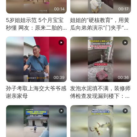
00:14
00:17
5岁姐姐示范 5个月宝宝
姐姐的“硬核教育”，用黄
秒懂 网友：原来二胎的
瓜向弟弟演示“门夹手”，
快乐长这样
网友：果然言传不如身
教！
00:39
00:36
孙子考取上海交大爷爷感
发泡水泥填不满，装修师
谢亲家母
傅检查发现漏到楼下：出
风口未延伸到外墙