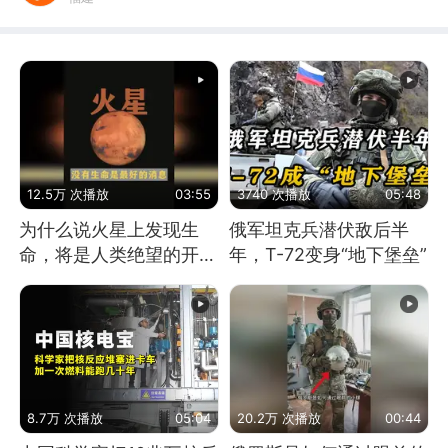
12.5万 次播放
03:55
3740 次播放
05:48
为什么说火星上发现生
俄军坦克兵潜伏敌后半
命，将是人类绝望的开
年，T-72变身“地下堡垒”
始？
8.7万 次播放
05:04
20.2万 次播放
00:44