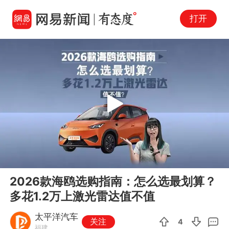
打开
Play
00:00
04:43
En
2026款海鸥选购指南：怎么选最划算？
fu
多花1.2万上激光雷达值不值
太平洋汽车
关注
4
福建