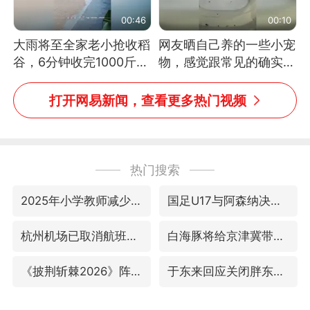
00:46
00:10
大雨将至全家老小抢收稻
网友晒自己养的一些小宠
谷，6分钟收完1000斤，
物，感觉跟常见的确实有
没有一个人掉链子
些不一样
打开网易新闻，查看更多热门视频
热门搜索
2025年小学教师减少13.19万
国足U17与阿森纳决赛取消 并列冠军
杭州机场已取消航班388架次
白海豚将给京津冀带来大暴雨
《披荆斩棘2026》阵容官宣
于东来回应关闭胖东来生活广场店