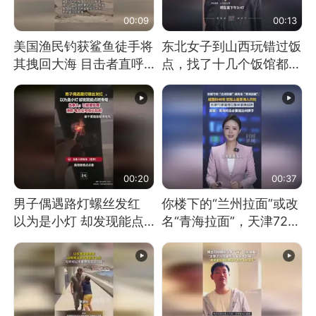
00:09
00:13
美国渔民钓获鲨鱼徒手将
东北女子到山西玩错过饭
其拽回大海 目击者直呼
点，找了十几个饭馆都没
震惊 （视频来源：参考
开门：午休到几点
消息）
00:20
00:37
男子偶遇路灯螺丝发红
你楼下的“兰州拉面”或改
以为是小灯 却发现能点
名“青海拉面”，天津72家
燃香烟 当事人：已报警
面馆已集体更换招牌
处理