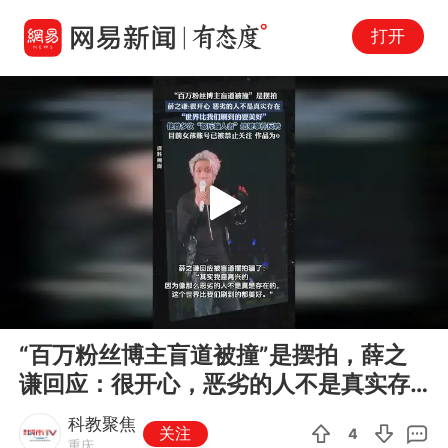
打开
Play
00:00
00:15
En
“百万粉丝博主盲道被撞”是摆拍，薛之
fu
谦回应：很开心，恶劣的人不是真实存
在。
科教聚焦
关注
4
重庆