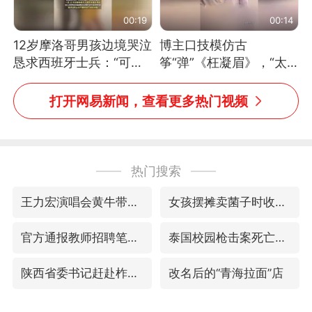
00:19
00:14
12岁摩洛哥男孩边境哭泣
博主口技模仿古
恳求西班牙士兵：“可不
筝“弹”《枉凝眉》，“太
可以不要把我遣返回国”
像了～你是吃古筝长大的
吗？”“或将成为首位考级
打开网易新闻，查看更多热门视频
不带古筝的选手。”（来
源：新华每日电讯）
热门搜索
王力宏演唱会黄牛带观众藏匿被查获
女孩摆摊卖菌子时收到北大通知书
官方通报教师招聘笔试前13名被淘汰
泰国校园枪击案死亡人数升至7人
陕西省委书记赶赴柞水县杏坪镇
改名后的“青海拉面”店