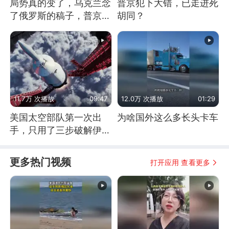
局势真的变了，乌克兰念
普京犯下大错，已走进死
了俄罗斯的稿子，普京说
胡同？
战胜自己就是胜利
11.7万 次播放
09:47
12.0万 次播放
01:29
美国太空部队第一次出
为啥国外这么多长头卡车
手，只用了三步破解伊朗
防空
更多热门视频
打开应用 查看更多