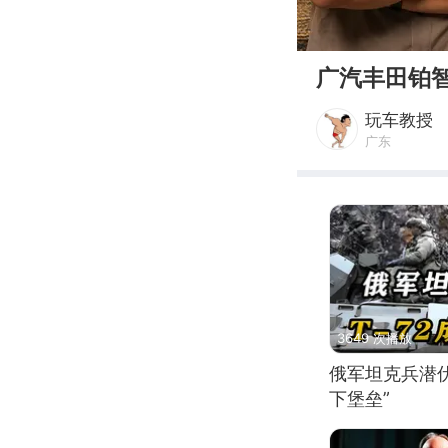
00:00
广汽丰田铂
玩车教授
广东
3649 次播放
俄军坦克兵潜伏
下堡垒”