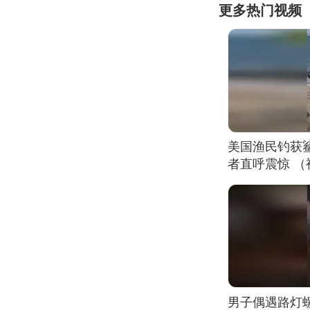
更多热门视频
美国渔民钓获
者直呼震惊 
男子偶遇路灯螺