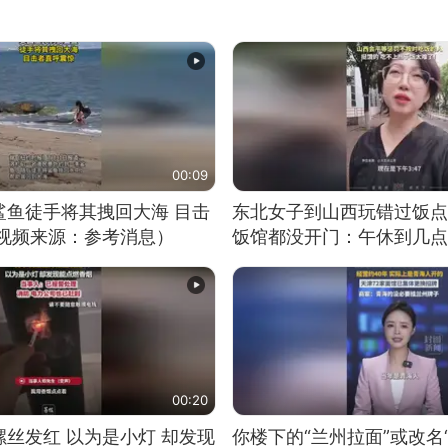
00:09
鲨鱼徒手将其拽回大海 目击
东北女子到山西玩错过饭点
（视频来源：参考消息）
饭馆都没开门：午休到几点
00:20
丝发红 以为是小灯 却发现
你楼下的“兰州拉面”或改名