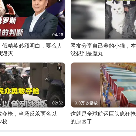
04:26
：俄精英必须明白，要么人
网友分享自己养的小猫，本
俄毁灭
没想到是魔丸
02:32
19.0万 次播放
敢夺枪，当场反杀两名以
这就是全球航运巨头疯狂抢
少校
的原因了