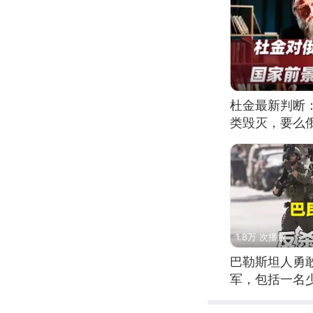
杜金最新判断
类毁灭，要么
1.8万 次播放
巴勒斯坦人勇
军，包括一名