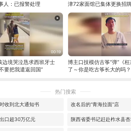
当事人：已报警处理
津72家面馆已集体更换招
00:19
男孩边境哭泣恳求西班牙士
博主口技模仿古筝“弹”《枉
不要把我遣返回国”
了～你是吃古筝长大的吗？
位考级不带古筝的选手。”
日电讯）
热门搜索
时收到北大通知书
改名后的“青海拉面”店
出口超30万亿元
陕西省委书记赶赴柞水县杏