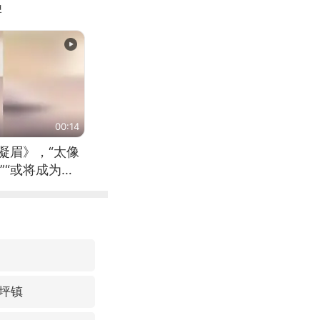
牌
00:14
凝眉》，“太像
”“或将成为首
（来源：新华每
坪镇