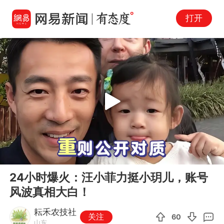
打开
Play
00:00
05:22
En
24小时爆火：汪小菲力挺小玥儿，账号
fu
风波真相大白！
耘禾农技社
关注
60
山东