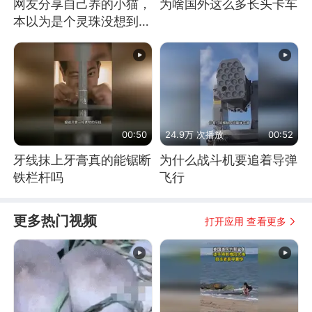
网友分享自己养的小猫，
为啥国外这么多长头卡车
本以为是个灵珠没想到是
魔丸
00:50
24.9万 次播放
00:52
牙线抹上牙膏真的能锯断
为什么战斗机要追着导弹
铁栏杆吗
飞行
更多热门视频
打开应用 查看更多