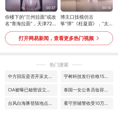
00:37
00:14
你楼下的“兰州拉面”或改
博主口技模仿古
名“青海拉面”，天津72家
筝“弹”《枉凝眉》，“太
面馆已集体更换招牌
像了～你是吃古筝长大的
吗？”“或将成为首位考级
打开网易新闻，查看更多热门视频
不带古筝的选手。”（来
源：新华每日电讯）
热门搜索
中方回应是否开采太平洋海底稀土资源
宇树科技发行价格150.80元/股
CIA被曝已秘密设立古巴工作组
泰国一女公务员妆容引争议 本人回应
台风白海豚登陆地点更新
看守所辅警收受10万获刑1年