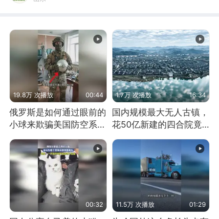
19.8万 次播放
00:44
1.7万 次播放
16:34
俄罗斯是如何通过眼前的
国内规模最大无人古镇，
小球来欺骗美国防空系统
花50亿新建的四合院竟
的
没人住，发生了啥
00:32
11.5万 次播放
01:29