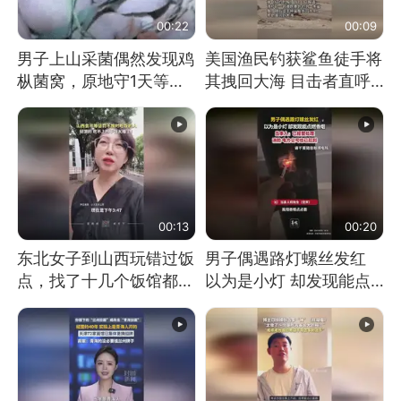
00:22
00:09
男子上山采菌偶然发现鸡
美国渔民钓获鲨鱼徒手将
枞菌窝，原地守1天等它
其拽回大海 目击者直呼
长大：挖了140多朵
震惊 （视频来源：参考
消息）
00:13
00:20
东北女子到山西玩错过饭
男子偶遇路灯螺丝发红
点，找了十几个饭馆都没
以为是小灯 却发现能点
开门：午休到几点
燃香烟 当事人：已报警
处理