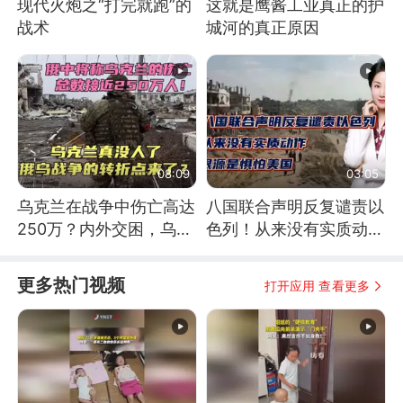
现代火炮之“打完就跑”的
这就是鹰酱工业真正的护
战术
城河的真正原因
08:09
03:05
乌克兰在战争中伤亡高达
八国联合声明反复谴责以
250万？内外交困，乌克
色列！从来没有实质动
兰这下真没人了！
作！根源是惧怕美国
更多热门视频
打开应用 查看更多