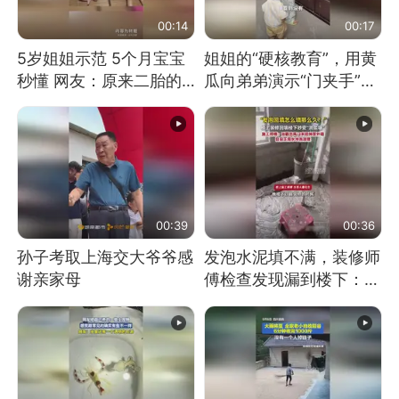
00:14
00:17
5岁姐姐示范 5个月宝宝
姐姐的“硬核教育”，用黄
秒懂 网友：原来二胎的
瓜向弟弟演示“门夹手”，
快乐长这样
网友：果然言传不如身
教！
00:39
00:36
孙子考取上海交大爷爷感
发泡水泥填不满，装修师
谢亲家母
傅检查发现漏到楼下：出
风口未延伸到外墙