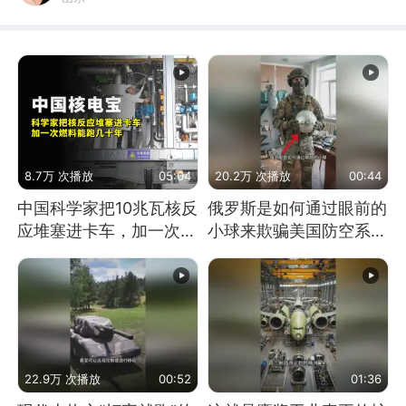
8.7万 次播放
05:04
20.2万 次播放
00:44
中国科学家把10兆瓦核反
俄罗斯是如何通过眼前的
应堆塞进卡车，加一次燃
小球来欺骗美国防空系统
料能跑几十年
的
22.9万 次播放
00:52
01:36