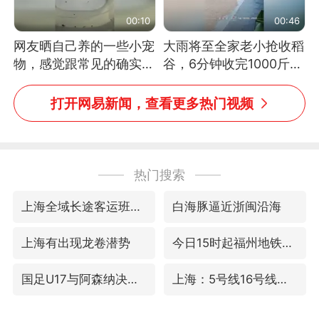
00:10
00:46
网友晒自己养的一些小宠
大雨将至全家老小抢收稻
物，感觉跟常见的确实有
谷，6分钟收完1000斤，
些不一样
没有一个人掉链子
打开网易新闻，查看更多热门视频
热门搜索
上海全域长途客运班次全部停运
白海豚逼近浙闽沿海
上海有出现龙卷潜势
今日15时起福州地铁高架区段停运
国足U17与阿森纳决赛取消 并列冠军
上海：5号线16号线浦江线全线停运