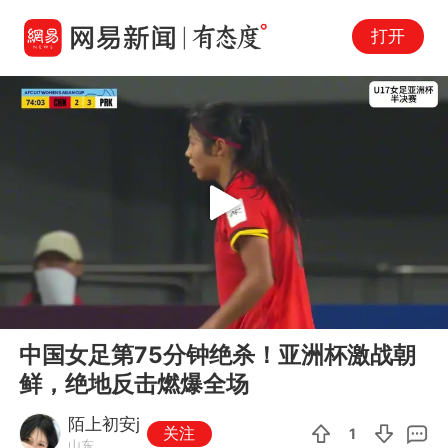
打开
Play
00:00
02:46
En
中国女足第75分钟绝杀！亚洲杯激战朝
fu
鲜，绝地反击燃爆全场
陌上初安j
关注
1
山东