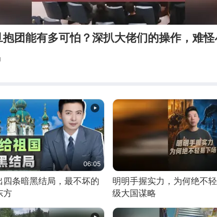
旦抱团能有多可怕？深扒大佬们的操作，难怪
局
06:05
出四条暗黑结局，最不坏的
明明手握实力，为何绝不轻
东方
级大国谋略