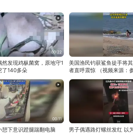
00:22
偶然发现鸡枞菌窝，原地守1
美国渔民钓获鲨鱼徒手将其
了140多朵
者直呼震惊 （视频来源：
00:11
小憩下意识蹬腿踹翻电脑
男子偶遇路灯螺丝发红 以