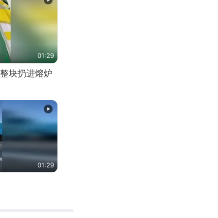
01:29
整块扔进熔炉
01:29