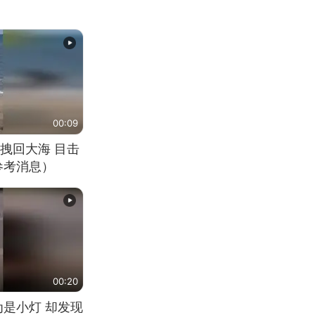
00:09
拽回大海 目击
参考消息）
00:20
为是小灯 却发现