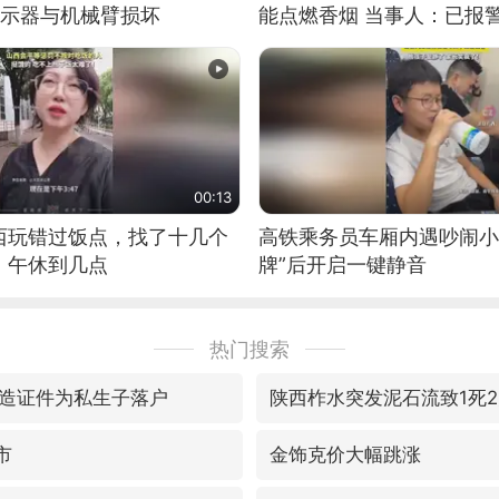
显示器与机械臂损坏
能点燃香烟 当事人：已报
00:13
西玩错过饭点，找了十几个
高铁乘务员车厢内遇吵闹小
：午休到几点
牌”后开启一键静音
热门搜索
造证件为私生子落户
陕西柞水突发泥石流致1死
市
金饰克价大幅跳涨