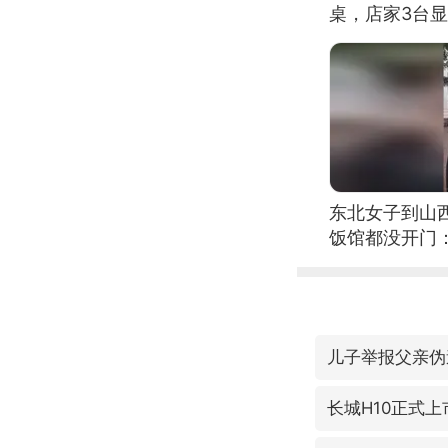
桌，店家3台
东北女子到山
饭馆都没开门
儿子举报父亲伪
长城H10正式上