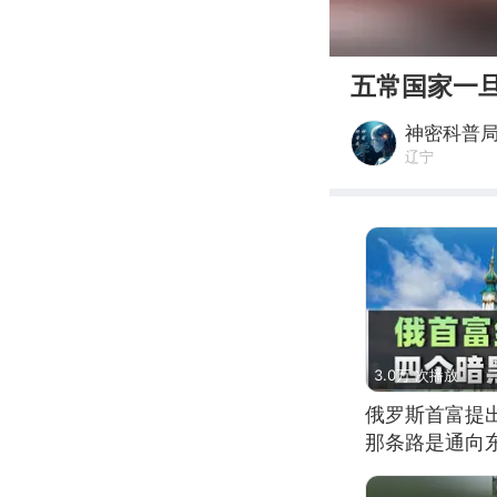
00:00
五常国家一
神密科普
辽宁
3.0万 次播放
俄罗斯首富提
那条路是通向