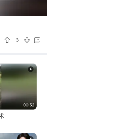
02:03
Enter
fullscreen
3
00:52
术