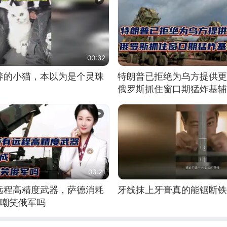
00:32
养的小猫，本以为是个灵珠
特朗普已拒绝为乌方提供更
俄罗斯抓住窗口期猛炸基辅
03:21
远程高精度武器，萨德消耗
牙线抹上牙膏真的能锯断铁
敢嘲笑俄军吗