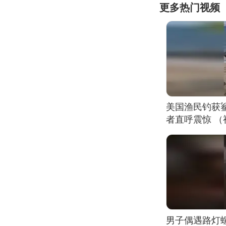
更多热门视频
美国渔民钓获
者直呼震惊 
男子偶遇路灯螺