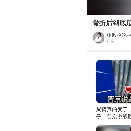
00:00
骨折后到底
张教授说
广东
局势真的变了
子，普京说战