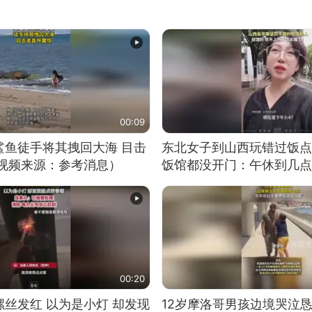
00:09
鲨鱼徒手将其拽回大海 目击
东北女子到山西玩错过饭点
（视频来源：参考消息）
饭馆都没开门：午休到几点
00:20
丝发红 以为是小灯 却发现
12岁摩洛哥男孩边境哭泣