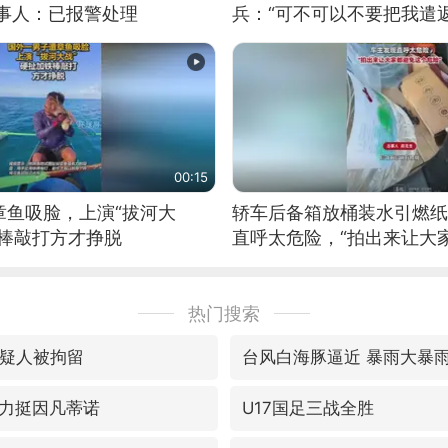
当事人：已报警处理
兵：“可不可以不要把我遣返
00:15
章鱼吸脸，上演“拔河大
轿车后备箱放桶装水引燃纸
铁棒敲打方才挣脱
直呼太危险，“拍出来让大
险”
热门搜索
嫌疑人被拘留
台风白海豚逼近 暴雨大暴
力挺因凡蒂诺
U17国足三战全胜