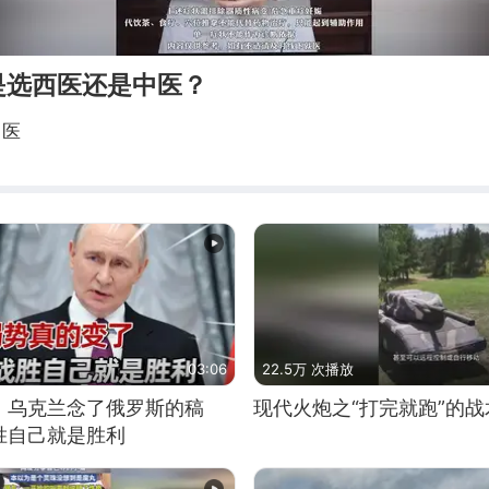
是选西医还是中医？
中医
03:06
22.5万 次播放
，乌克兰念了俄罗斯的稿
现代火炮之“打完就跑”的战
胜自己就是胜利