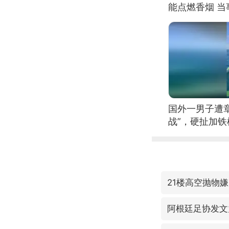
能点燃香烟 
国外一男子遭
战”，硬扯加
21楼高空抛物
阿根廷足协发文