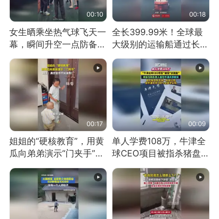
00:10
00:18
女生晒乘坐热气球飞天一
全长399.99米！全球最
幕，瞬间升空一点防备都
大级别的运输船通过长江
没有
大桥这一幕，太震撼了！
00:17
00:09
姐姐的“硬核教育”，用黄
单人学费108万，牛津全
瓜向弟弟演示“门夹手”，
球CEO项目被指杀猪盘，
网友：果然言传不如身
项目方称负责人曾任牛津
教！
大学校长