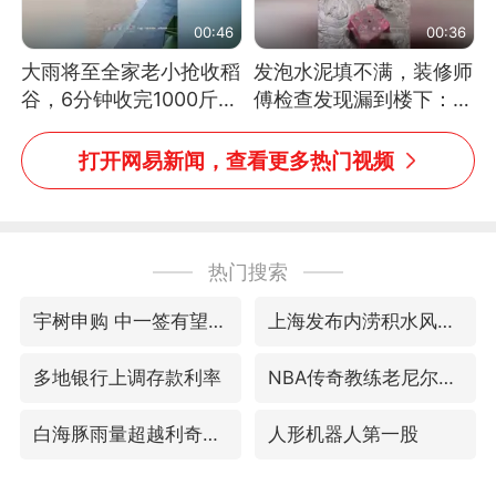
00:46
00:36
大雨将至全家老小抢收稻
发泡水泥填不满，装修师
谷，6分钟收完1000斤，
傅检查发现漏到楼下：出
没有一个人掉链子
风口未延伸到外墙
打开网易新闻，查看更多热门视频
热门搜索
宇树申购 中一签有望赚20万元
上海发布内涝积水风险提示
多地银行上调存款利率
NBA传奇教练老尼尔森去世
白海豚雨量超越利奇马、巴威
人形机器人第一股