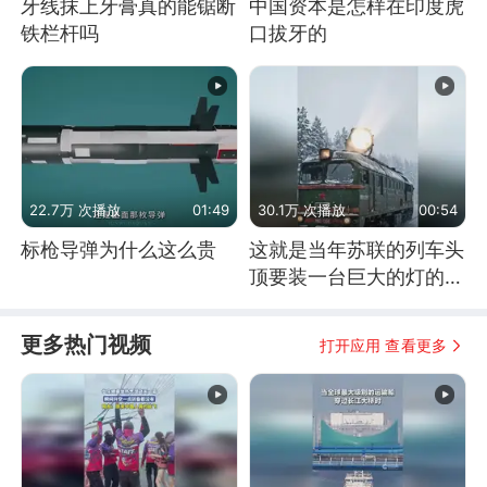
牙线抹上牙膏真的能锯断
中国资本是怎样在印度虎
铁栏杆吗
口拔牙的
22.7万 次播放
01:49
30.1万 次播放
00:54
标枪导弹为什么这么贵
这就是当年苏联的列车头
顶要装一台巨大的灯的原
因了
更多热门视频
打开应用 查看更多