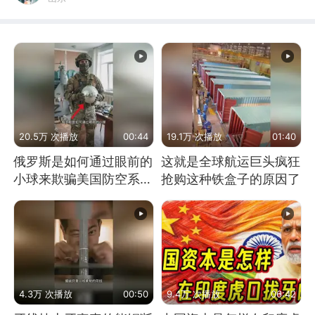
20.5万 次播放
00:44
19.1万 次播放
01:40
俄罗斯是如何通过眼前的
这就是全球航运巨头疯狂
小球来欺骗美国防空系统
抢购这种铁盒子的原因了
的
4.3万 次播放
00:50
9.4万 次播放
06:42