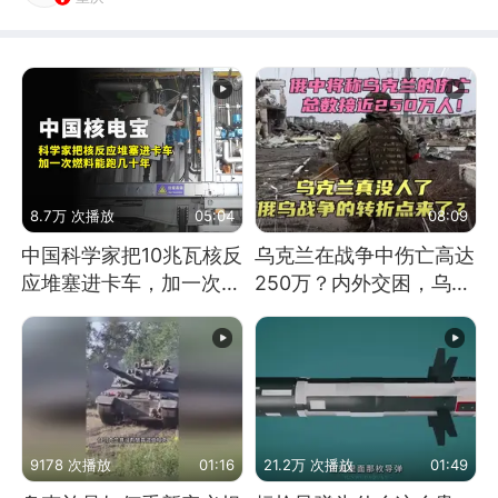
8.7万 次播放
05:04
08:09
中国科学家把10兆瓦核反
乌克兰在战争中伤亡高达
应堆塞进卡车，加一次燃
250万？内外交困，乌克
料能跑几十年
兰这下真没人了！
9178 次播放
01:16
21.2万 次播放
01:49