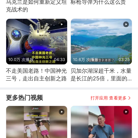
乌克兰是如何重新定义坦
标枪导弹为什么这么贵
克战术的
10.0万 次播放
04:33
10.6万 次播放
03:25
不走美国老路！中国神光
贝加尔湖深超千米，水量
三号，走出自主创新之路
是长江的25倍，里面的
鱼究竟有多大？
更多热门视频
打开应用 查看更多