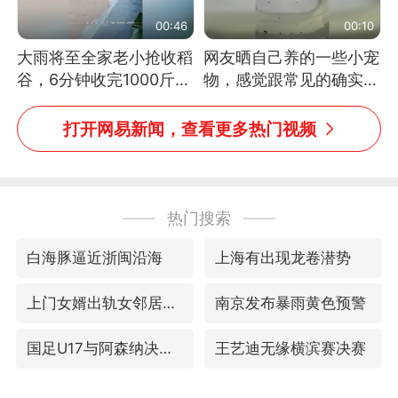
00:46
00:10
大雨将至全家老小抢收稻
网友晒自己养的一些小宠
谷，6分钟收完1000斤，
物，感觉跟常见的确实有
没有一个人掉链子
些不一样
打开网易新闻，查看更多热门视频
热门搜索
白海豚逼近浙闽沿海
上海有出现龙卷潜势
上门女婿出轨女邻居多年被判重婚罪
南京发布暴雨黄色预警
国足U17与阿森纳决赛取消 并列冠军
王艺迪无缘横滨赛决赛