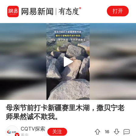
打开
Play
00:00
00:14
En
母亲节前打卡新疆赛里木湖，撒贝宁老
fu
师果然诚不欺我。
CQTV探索
关注
16
重庆