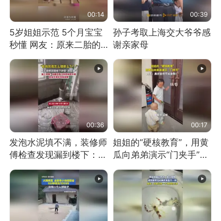
00:14
00:39
5岁姐姐示范 5个月宝宝
孙子考取上海交大爷爷感
秒懂 网友：原来二胎的
谢亲家母
快乐长这样
00:36
00:17
发泡水泥填不满，装修师
姐姐的“硬核教育”，用黄
傅检查发现漏到楼下：出
瓜向弟弟演示“门夹手”，
风口未延伸到外墙
网友：果然言传不如身
教！