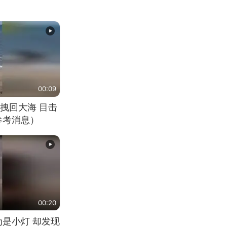
00:09
拽回大海 目击
参考消息）
00:20
为是小灯 却发现