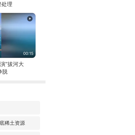
警处理
00:15
演“拔河大
挣脱
底稀土资源