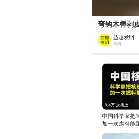
00:00
弯钩木棒剥
益趣发明
四川
8.4万 次播放
中国科学家把
加一次燃料能