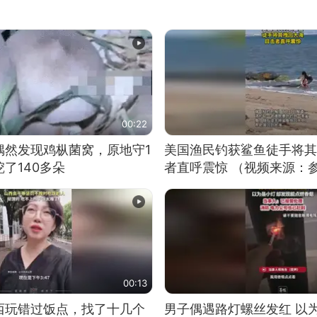
00:22
偶然发现鸡枞菌窝，原地守1
美国渔民钓获鲨鱼徒手将其
了140多朵
者直呼震惊 （视频来源：
00:13
西玩错过饭点，找了十几个
男子偶遇路灯螺丝发红 以