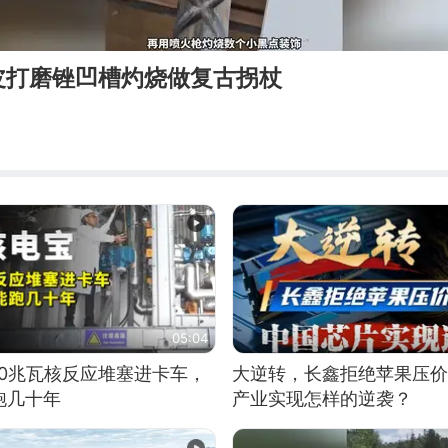
皮打磨锉凹槽灼烧做复古拐杖
05:04
10兆瓦核反应堆塞进卡车，
大逆转，长鑫拒绝苹果压价
跑几十年
产业实现怎样的逆袭？