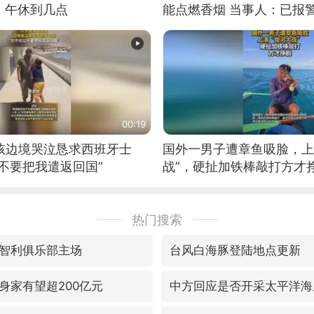
：午休到几点
能点燃香烟 当事人：已报
00:19
男孩边境哭泣恳求西班牙士
国外一男子遭章鱼吸脸，上
不要把我遣返回国”
战”，硬扯加铁棒敲打方才
热门搜索
智利俱乐部主场
台风白海豚登陆地点更新
身家有望超200亿元
中方回应是否开采太平洋海