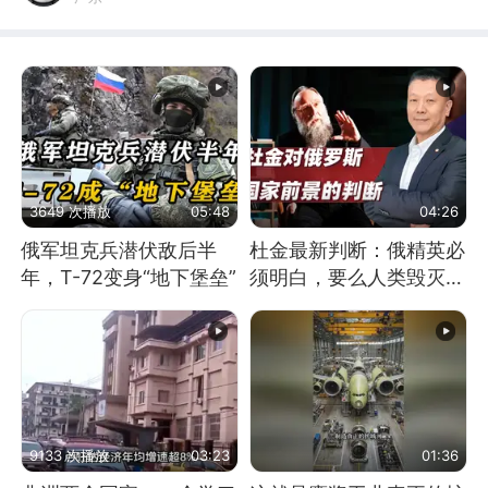
3649 次播放
05:48
04:26
俄军坦克兵潜伏敌后半
杜金最新判断：俄精英必
年，T-72变身“地下堡垒”
须明白，要么人类毁灭，
要么俄毁灭
9133 次播放
03:23
01:36