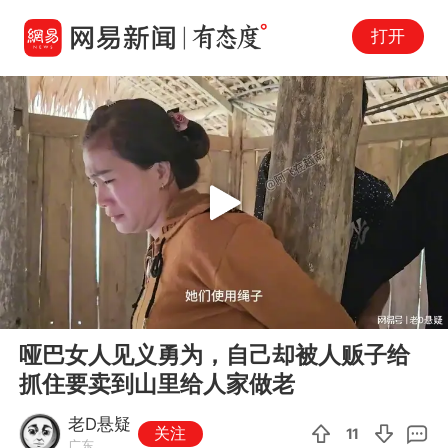
打开
Play
00:00
04:32
En
哑巴女人见义勇为，自己却被人贩子给
fu
抓住要卖到山里给人家做老
老D悬疑
关注
11
广东