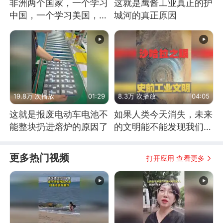
非洲两个国家，一个学习
这就是鹰酱工业真正的护
中国，一个学习美国，结
城河的真正原因
果怎么样了？
19.8万 次播放
01:29
8.3万 次播放
04:05
这就是报废电动车电池不
如果人类今天消失，未来
能整块扔进熔炉的原因了
的文明能不能发现我们存
在过？
更多热门视频
打开应用 查看更多