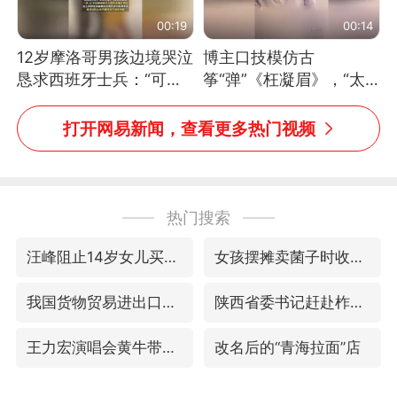
00:19
00:14
12岁摩洛哥男孩边境哭泣
博主口技模仿古
恳求西班牙士兵：“可不
筝“弹”《枉凝眉》，“太
可以不要把我遣返回国”
像了～你是吃古筝长大的
吗？”“或将成为首位考级
打开网易新闻，查看更多热门视频
不带古筝的选手。”（来
源：新华每日电讯）
热门搜索
汪峰阻止14岁女儿买大牌
女孩摆摊卖菌子时收到北大通知书
我国货物贸易进出口超30万亿元
陕西省委书记赶赴柞水县杏坪镇
王力宏演唱会黄牛带观众藏匿被查获
改名后的“青海拉面”店