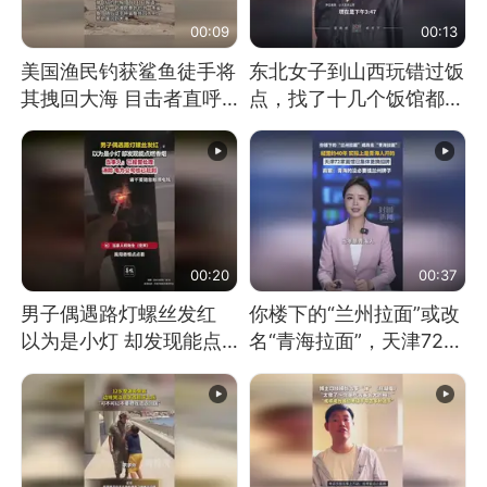
00:09
00:13
美国渔民钓获鲨鱼徒手将
东北女子到山西玩错过饭
其拽回大海 目击者直呼
点，找了十几个饭馆都没
震惊 （视频来源：参考
开门：午休到几点
消息）
00:20
00:37
男子偶遇路灯螺丝发红
你楼下的“兰州拉面”或改
以为是小灯 却发现能点
名“青海拉面”，天津72家
燃香烟 当事人：已报警
面馆已集体更换招牌
处理