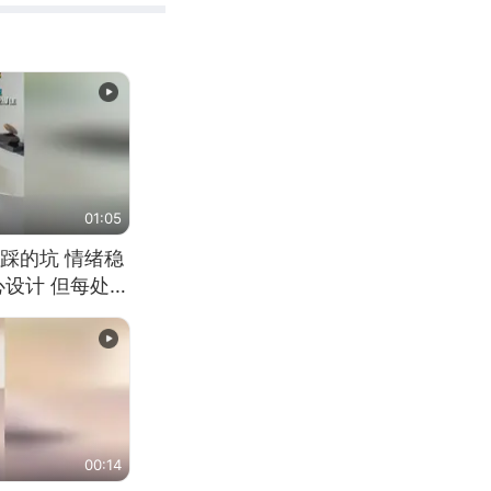
01:05
踩的坑 情绪稳
心设计 但每处都
笑 但看到洗手盆
00:14