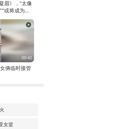
凝眉》，“太像
”“或将成为首
（来源：新华每
00:42
女俩临时接管
火
利亚女篮