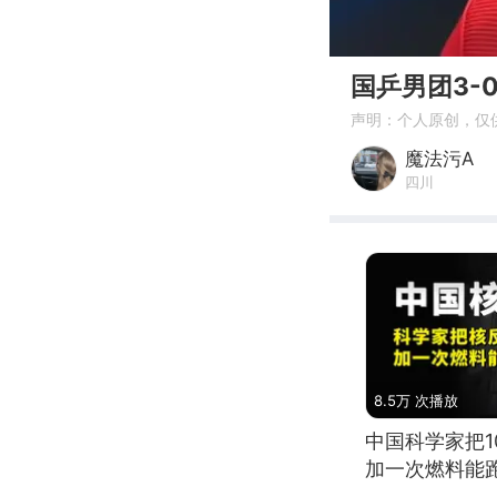
00:00
国乒男团3-
声明：个人原创，仅
魔法污A
四川
8.5万 次播放
中国科学家把
加一次燃料能