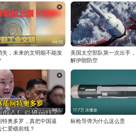
04:05
11.8万 次播放
消失，未来的文明能不能发
美国太空部队第一次出手，
？
解伊朗防空
04:32
17.7万 次播放
问特奥多罗，真把中国逼
标枪导弹为什么这么贵
去仁爱礁前线？