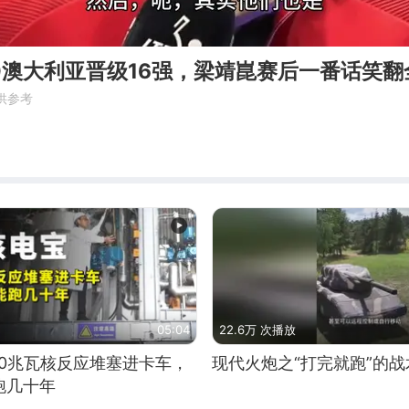
0澳大利亚晋级16强，梁靖崑赛后一番话笑翻
供参考
05:04
22.6万 次播放
10兆瓦核反应堆塞进卡车，
现代火炮之“打完就跑”的战
跑几十年