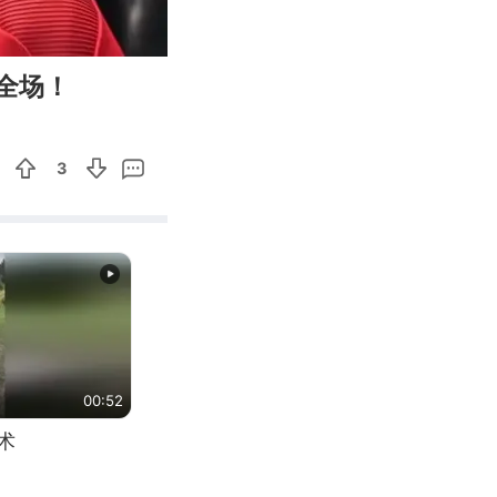
00:49
Enter
全场！
fullscreen
3
00:52
术