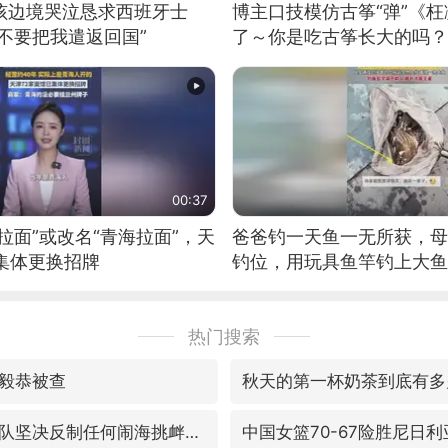
男孩边境哭泣恳求西班牙士
博主口技模仿古筝“弹”《枉
不要把我遣返回国”
了～你是吃古筝长大的吗？
位考级不带古筝的选手。”
日电讯）
00:37
拉面”或改名“青海拉面”，天
爸爸钓一天鱼一无所获，母
集体更换招牌
钓位，用玩具鱼竿钓上大鱼
热门搜索
毅恭被查
秋天的第一杯奶茶到底有多
国防部：中国军队坚决反制任何闹海挑衅图谋
中国女篮70-67险胜尼日