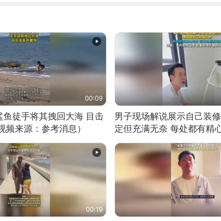
00:09
鲨鱼徒手将其拽回大海 目击
男子现场解说展示自己装修
（视频来源：参考消息）
定但充满无奈 每处都有精
有瑕疵 网友：一开始我没
我没绷住
00:19