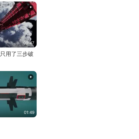
09:47
只用了三步破
01:49