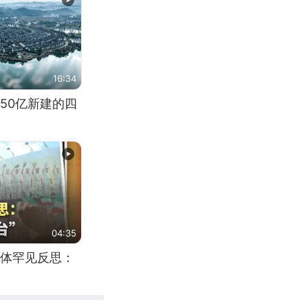
16:34
50亿新建的四
04:35
体罕见反思：