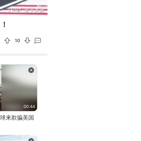
01:09
Enter
了！
fullscreen
10
00:44
球来欺骗美国