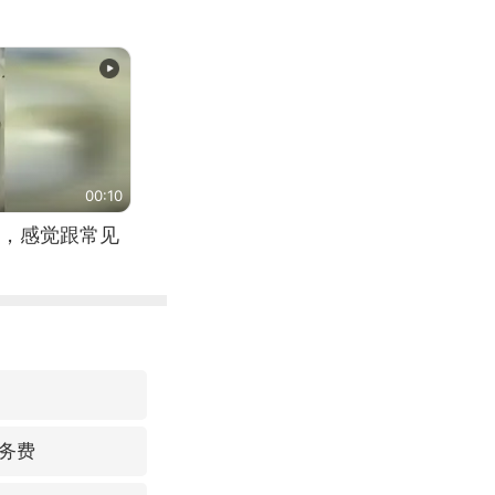
00:10
，感觉跟常见
务费