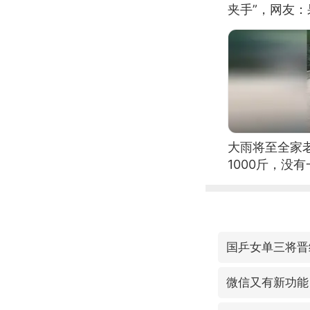
夹手”，网友
大雨将至全家
1000斤，没
国乒女单三将晋