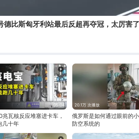
3号德比斯匈牙利站最后反超再夺冠，太厉害
05:04
20.1万 次播放
10兆瓦核反应堆塞进卡车，
俄罗斯是如何通过眼前的小
跑几十年
防空系统的