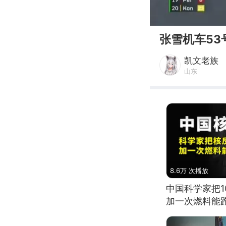
00:00
张雪机车5
凯文老族
山东
8.6万 次播放
中国科学家把
加一次燃料能