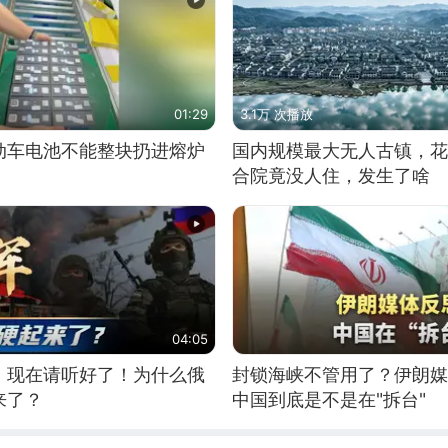
01:29
3.1万 次播放
动车电池不能整块扔进熔炉
国内规模最大无人古镇，花
合院竟没人住，发生了啥
04:05
，现在请听好了！为什么俄
封锁海峡不管用了？伊朗媒
来了？
中国到底是不是在"拆台"