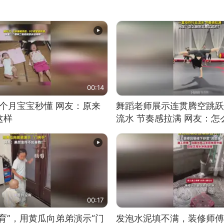
00:14
5个月宝宝秒懂 网友：原来
舞蹈老师展示连贯腾空跳跃
这样
流水 节奏感拉满 网友：
的？
00:17
育”，用黄瓜向弟弟演示“门
发泡水泥填不满，装修师傅