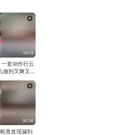
00:12
 一套动作行云
怎么做到又舞又武
00:36
检查发现漏到