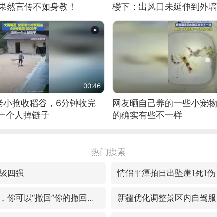
：果然言传不如身教！
楼下：出风口未延伸到外墙
00:46
老小抢收稻谷，6分钟收完
网友晒自己养的一些小宠物
有一个人掉链子
的确实有些不一样
热门搜索
级四强
情侣平潭拍日出坠崖1死1伤
微信又有新功能，你可以“撤回”你的撤回了！
新疆优化调整景区内自驾服