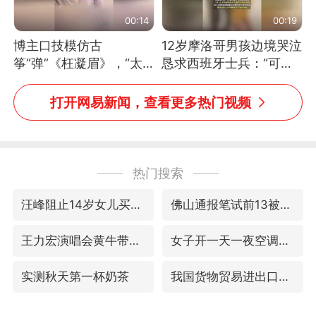
00:14
00:19
博主口技模仿古
12岁摩洛哥男孩边境哭泣
筝“弹”《枉凝眉》，“太
恳求西班牙士兵：“可不
像了～你是吃古筝长大的
可以不要把我遣返回国”
吗？”“或将成为首位考级
打开网易新闻，查看更多热门视频
不带古筝的选手。”（来
源：新华每日电讯）
热门搜索
汪峰阻止14岁女儿买大牌
佛山通报笔试前13被淘汰后5名进体检
王力宏演唱会黄牛带观众藏匿被查获
女子开一天一夜空调后二氧化碳中毒
实测秋天第一杯奶茶
我国货物贸易进出口超30万亿元