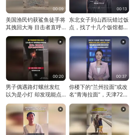
00:09
00:13
美国渔民钓获鲨鱼徒手将
东北女子到山西玩错过饭
其拽回大海 目击者直呼
点，找了十几个饭馆都没
震惊 （视频来源：参考
开门：午休到几点
消息）
00:20
00:37
男子偶遇路灯螺丝发红
你楼下的“兰州拉面”或改
以为是小灯 却发现能点
名“青海拉面”，天津72家
燃香烟 当事人：已报警
面馆已集体更换招牌
处理