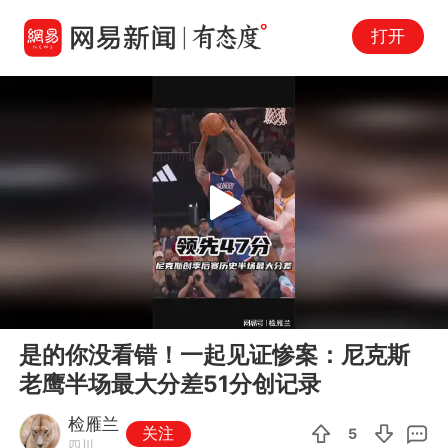
打开
Play
00:00
00:33
En
是的你没看错！一起见证惨案：尼克斯
fu
老鹰半场最大分差51分创记录
检雁兰
关注
5
四川