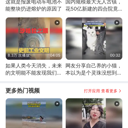
这就是报废电动车电池不
国内规模最大无人古镇，
能整块扔进熔炉的原因了
花50亿新建的四合院竟
没人住，发生了啥
8.3万 次播放
04:05
00:32
如果人类今天消失，未来
网友分享自己养的小猫，
的文明能不能发现我们存
本以为是个灵珠没想到是
在过？
魔丸
更多热门视频
打开应用 查看更多