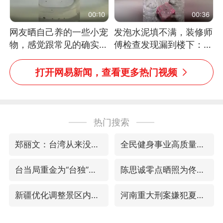
00:10
00:36
网友晒自己养的一些小宠
发泡水泥填不满，装修师
物，感觉跟常见的确实有
傅检查发现漏到楼下：出
些不一样
风口未延伸到外墙
打开网易新闻，查看更多热门视频
热门搜索
郑丽文：台湾从来没有“独立”过
全民健身事业高质量发展
台当局重金为“台独”织“皇帝新衣”
陈思诚零点晒照为佟丽娅庆生
新疆优化调整景区内自驾服务费
河南重大刑案嫌犯夏某钢落网