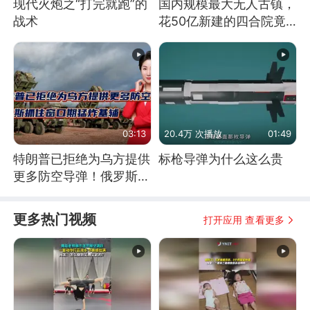
现代火炮之“打完就跑”的
国内规模最大无人古镇，
战术
花50亿新建的四合院竟
没人住，发生了啥
03:13
20.4万 次播放
01:49
特朗普已拒绝为乌方提供
标枪导弹为什么这么贵
更多防空导弹！俄罗斯抓
住窗口期猛炸基辅
更多热门视频
打开应用 查看更多