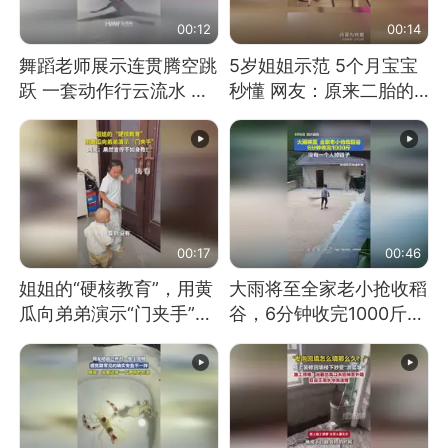
00:12
00:14
舞蹈老师展示连贯腾空跳
5岁姐姐示范 5个月宝宝
跃 一套动作行云流水 节
秒懂 网友：原来二胎的
奏感拉满 网友：怎么做
快乐长这样
到又舞又武的？
00:17
00:46
姐姐的“硬核教育”，用黄
大雨将至全家老小抢收稻
瓜向弟弟演示“门夹手”，
谷，6分钟收完1000斤，
网友：果然言传不如身
没有一个人掉链子
教！