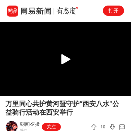
打开
Play
00:00
03:00
En
万里同心共护黄河暨守护“西安八水”公
fu
益骑行活动在西安举行
朝闻夕摄
关注
10
陕西