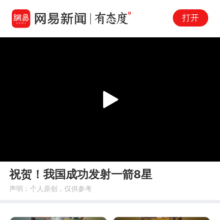
打开
Play
00:00
00:16
En
祝贺！我国成功发射一箭8星
fu
声明：个人原创，仅供参考