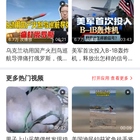
6.7万 次播放
06:21
6.7万 次播放
03:43
乌克兰动用国产火烈鸟巡
美军首次投入B-1B轰炸
航导弹痛打俄罗斯，俄军
机，释放出怎样的信号？
为什么没能拦截？
为何伊朗拦不住？
更多热门视频
打开应用 查看更多
00:22
00:09
男子上山采菌偶然发现鸡
美国渔民钓获鲨鱼徒手将