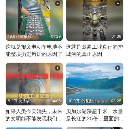
19.6万 次播放
01:29
01:36
这就是报废电动车电池不
这就是鹰酱工业真正的护
能整块扔进熔炉的原因了
城河的真正原因
8.2万 次播放
04:05
10.0万 次播放
03:25
如果人类今天消失，未来
贝加尔湖深超千米，水量
的文明能不能发现我们存
是长江的25倍，里面的
在过？
鱼究竟有多大？