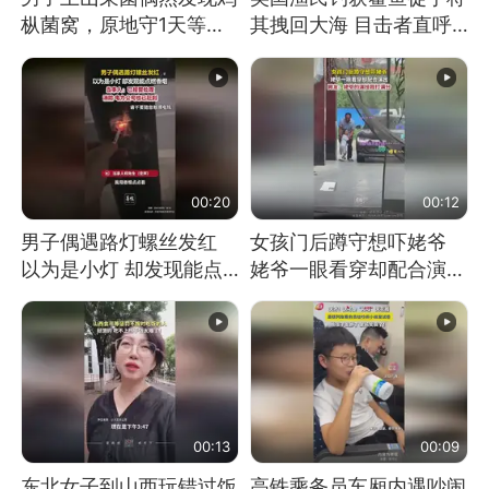
枞菌窝，原地守1天等它
其拽回大海 目击者直呼
长大：挖了140多朵
震惊 （视频来源：参考
消息）
00:20
00:12
男子偶遇路灯螺丝发红
女孩门后蹲守想吓姥爷
以为是小灯 却发现能点
姥爷一眼看穿却配合演出
燃香烟 当事人：已报警
网友：姥爷的演技我打满
处理
分
00:13
00:09
东北女子到山西玩错过饭
高铁乘务员车厢内遇吵闹