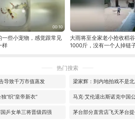
00:10
的一些小宠物，感觉跟常见
大雨将至全家老小抢收稻谷
一样
1000斤，没有一个人掉链
热门搜索
广告导致千万市值蒸发
梁家辉：到内地拍戏不是北
独”织“皇帝新衣”
马克·艾伦退出斯诺克中国
赛国乒女单三将晋级四强
茅台部分直营店飞天茅台提