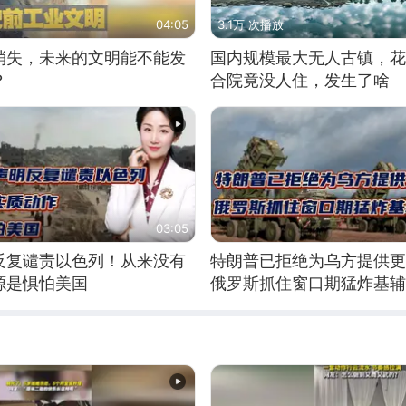
04:05
3.1万 次播放
消失，未来的文明能不能发
国内规模最大无人古镇，花
？
合院竟没人住，发生了啥
03:05
反复谴责以色列！从来没有
特朗普已拒绝为乌方提供更
源是惧怕美国
俄罗斯抓住窗口期猛炸基辅