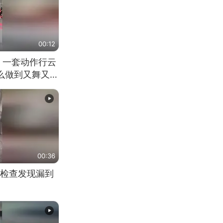
00:12
 一套动作行云
怎么做到又舞又武
00:36
检查发现漏到