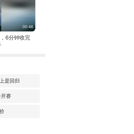
00:46
，6分钟收完
子
上是回归
公开赛
价