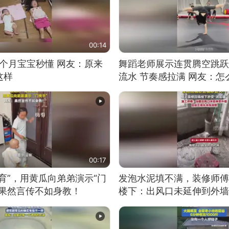
00:14
5个月宝宝秒懂 网友：原来
舞蹈老师展示连贯腾空跳跃
这样
流水 节奏感拉满 网友：
的？
00:17
育”，用黄瓜向弟弟演示“门
发泡水泥填不满，装修师傅
：果然言传不如身教！
楼下：出风口未延伸到外墙