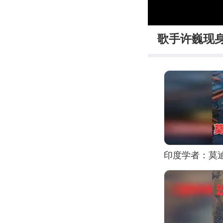
00:00
歌手许巍现
印度学者：莫