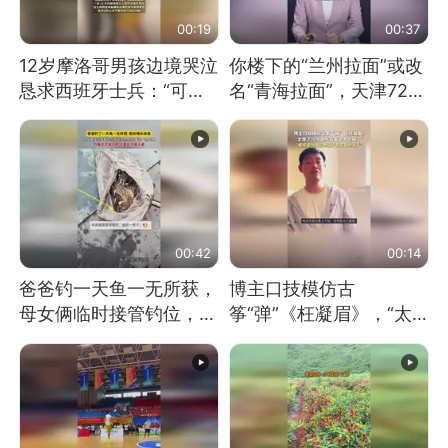
00:19
00:37
12岁摩洛哥男孩边境哭泣
你楼下的“兰州拉面”或改
恳求西班牙士兵：“可不
名“青海拉面”，天津72家
可以不要把我遣返回国”
面馆已集体更换招牌
00:42
00:14
爸爸钓一天鱼一无所获，
博主口技模仿古
母女俩临时接管钓位，用
筝“弹”《枉凝眉》，“太
玩具鱼竿钓上大鱼
像了～你是吃古筝长大的
吗？”“或将成为首位考级
不带古筝的选手。”（来
源：新华每日电讯）