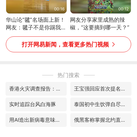
00:16
00:12
华山论“毽”名场面上新！
网友分享家里成熟的辣
网友：毽子不是你踢我
椒，“这要摘到哪一天？”
捡，我踢你捡吗
打开网易新闻，查看更多热门视频
热门搜索
香港火灾调查报告：大火或由烟头引起
王宝强回应首次提名百花影帝
实时追踪台风白海豚
泰国初中生饮弹自尽前开了26枪
用AI造出新病毒意味着什么
俄黑客称掌握北约直接参与袭俄证据