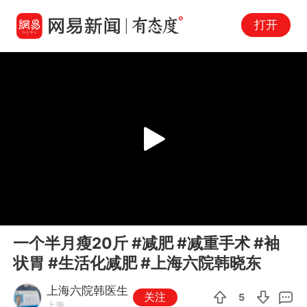
打开
Play
00:00
00:53
En
一个半月瘦20斤 #减肥 #减重手术 #袖
fu
状胃 #生活化减肥 #上海六院韩晓东
上海六院韩医生
关注
5
上海