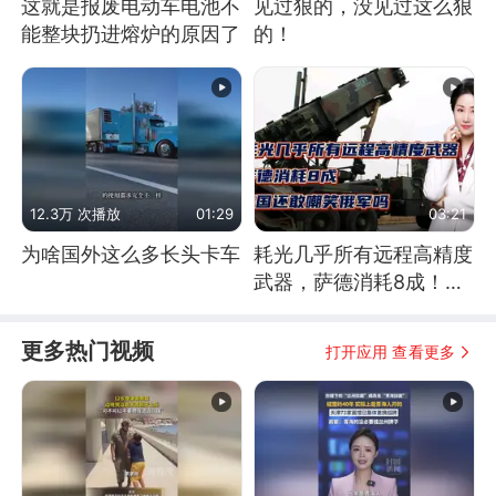
这就是报废电动车电池不
见过狠的，没见过这么狠
能整块扔进熔炉的原因了
的！
12.3万 次播放
01:29
03:21
为啥国外这么多长头卡车
耗光几乎所有远程高精度
武器，萨德消耗8成！美
国还敢嘲笑俄军吗
更多热门视频
打开应用 查看更多