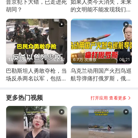
普京犯下大错，已走进死
如果人类今天消失，未来
胡同？
的文明能不能发现我们存
在过？
1.8万 次播放
02:32
6.7万 次播放
06:21
巴勒斯坦人勇敢夺枪，当
乌克兰动用国产火烈鸟巡
场反杀两名以军，包括一
航导弹痛打俄罗斯，俄军
名少校
为什么没能拦截？
更多热门视频
打开应用 查看更多