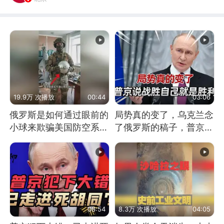
19.9万 次播放
00:44
03:06
俄罗斯是如何通过眼前的
局势真的变了，乌克兰念
小球来欺骗美国防空系统
了俄罗斯的稿子，普京说
的
战胜自己就是胜利
08:54
8.3万 次播放
04:05