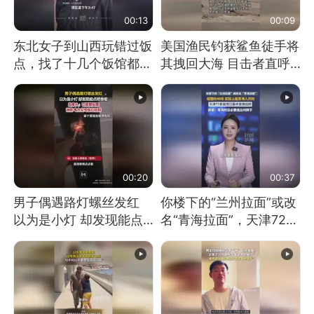
00:13
00:09
东北女子到山西玩错过饭
美国渔民钓获鲨鱼徒手将
点，找了十几个饭馆都没
其拽回大海 目击者直呼
开门：午休到几点
震惊 （视频来源：参考
消息）
00:20
00:37
男子偶遇路灯螺丝发红
你楼下的“兰州拉面”或改
以为是小灯 却发现能点
名“青海拉面”，天津72家
燃香烟 当事人：已报警
面馆已集体更换招牌
处理