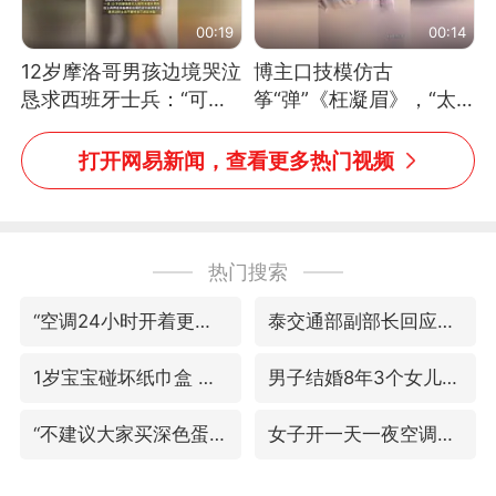
00:19
00:14
12岁摩洛哥男孩边境哭泣
博主口技模仿古
恳求西班牙士兵：“可不
筝“弹”《枉凝眉》，“太
可以不要把我遣返回国”
像了～你是吃古筝长大的
吗？”“或将成为首位考级
打开网易新闻，查看更多热门视频
不带古筝的选手。”（来
源：新华每日电讯）
热门搜索
“空调24小时开着更省电”不实
泰交通部副部长回应中国人遭歧视手势
1岁宝宝碰坏纸巾盒 宝妈被索赔924元
男子结婚8年3个女儿均非亲生
“不建议大家买深色蛋糕”
女子开一天一夜空调后二氧化碳中毒