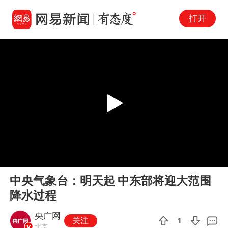
打开
Play
00:00
00:22
En
中央气象台：明天起 中东部将迎大范围
fu
降水过程
央广网
关注
1
北京