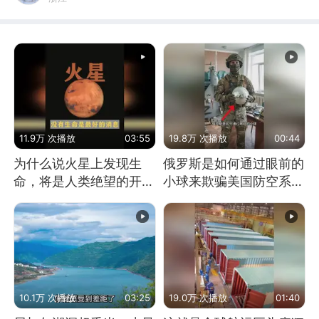
11.9万 次播放
03:55
19.8万 次播放
00:44
为什么说火星上发现生
俄罗斯是如何通过眼前的
命，将是人类绝望的开
小球来欺骗美国防空系统
始？
的
10.1万 次播放
03:25
19.0万 次播放
01:40