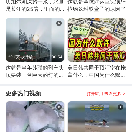
贝加尔湖深超千米，水量
这就是全球航运巨头疯狂
是长江的25倍，里面的
抢购这种铁盒子的原因了
鱼究竟有多大？
29.6万 次播放
00:54
06:56
这就是当年苏联的列车头
美日韩共同干预汇率在掩
顶要装一台巨大的灯的原
盖什么，中国为什么默
因了
许？
更多热门视频
打开应用 查看更多