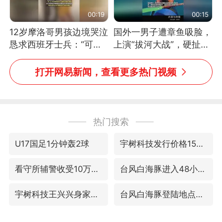
00:19
00:15
12岁摩洛哥男孩边境哭泣
国外一男子遭章鱼吸脸，
恳求西班牙士兵：“可不
上演“拔河大战”，硬扯加
可以不要把我遣返回国”
铁棒敲打方才挣脱
打开网易新闻，查看更多热门视频
热门搜索
U17国足1分钟轰2球
宇树科技发行价格150.80元/股
看守所辅警收受10万获刑1年
台风白海豚进入48小时警戒线
宇树科技王兴兴身家有望超200亿元
台风白海豚登陆地点更新