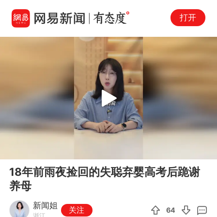
打开
Play
00:00
04:23
En
18年前雨夜捡回的失聪弃婴高考后跪谢
fu
养母
新闻姐
关注
64
浙江