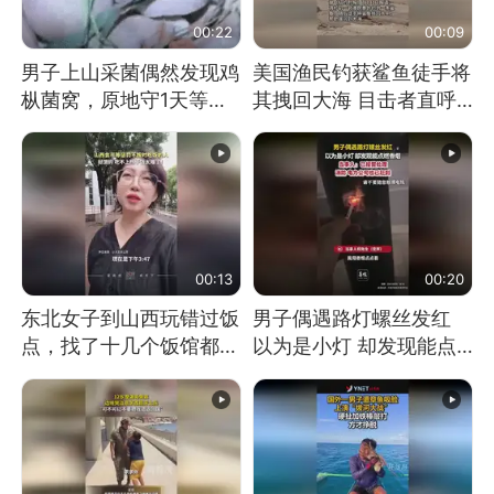
00:22
00:09
男子上山采菌偶然发现鸡
美国渔民钓获鲨鱼徒手将
枞菌窝，原地守1天等它
其拽回大海 目击者直呼
长大：挖了140多朵
震惊 （视频来源：参考
消息）
00:13
00:20
东北女子到山西玩错过饭
男子偶遇路灯螺丝发红
点，找了十几个饭馆都没
以为是小灯 却发现能点
开门：午休到几点
燃香烟 当事人：已报警
处理