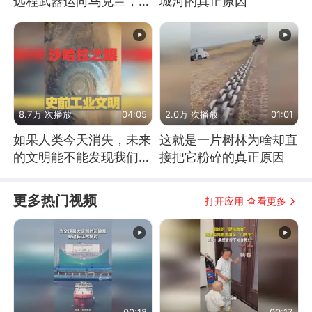
远程武器运向乌克兰，集
城河的真正原因
中打击俄纵深目标
8.7万 次播放
04:05
2.0万 次播放
01:01
如果人类今天消失，未来
这就是一片树林为啥却直
的文明能不能发现我们存
接把它粉碎的真正原因
在过？
更多热门视频
打开应用 查看更多
00:18
00:17