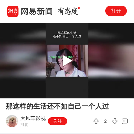
打开
Play
00:00
01:22
En
那这样的生活还不如自己一个人过
fu
大风车影视
关注
2
河北