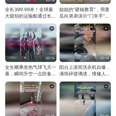
全长399.99米！全球最
姐姐的“硬核教育”，用黄
大级别的运输船通过长江
瓜向弟弟演示“门夹手”，
大桥这一幕，太震撼了！
网友：果然言传不如身
教！
00:10
00:14
女生晒乘坐热气球飞天一
阳台上滚筒洗衣机自爆，
幕，瞬间升空一点防备都
满筒碎玻璃渣，维修人员
没有
称是人为原因，从未见过
洗衣机自爆
00:36
00:46