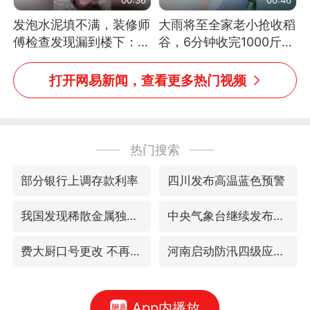
发泡水泥填不满，装修师
大雨将至全家老小抢收稻
傅检查发现漏到楼下：出
谷，6分钟收完1000斤，
风口未延伸到外墙
没有一个人掉链子
打开网易新闻，查看更多热门视频
热门搜索
部分银行上调存款利率
四川发布高温蓝色预警
我国发现稀散金属独立新矿物——乌斯河锗矿
中央气象台继续发布暴雨橙警
费大厨口号更改 不再宣传小炒肉大王
河南启动防汛四级应急响应
App内播放