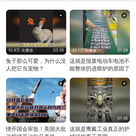
10.9万 次播放
03:35
20.1万 次播放
01:29
兔子那么可爱，为什么没
这就是报废电动车电池不
人把它当宠物？
能整块扔进熔炉的原因了
03:35
01:36
绕开国会审批！美国大批
这就是鹰酱工业真正的护