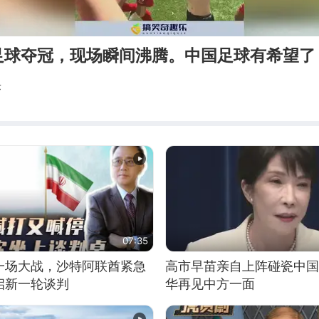
足球夺冠，现场瞬间沸腾。中国足球有希望了
乐
07:35
一场大战，沙特阿联酋紧急
高市早苗亲自上阵碰瓷中国
启新一轮谈判
华再见中方一面