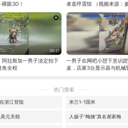
·裸眼3D！
者直呼震惊 （视频来源：
00:21
！阿拉斯加一男子淡定拍下
一男子在网吧小憩下意识蹬
鲑鱼全程
桌，店家3台显示器与机械
热门搜索
在浙江登陆
米兰1-1国米
亿美元关税
人贩子“梅姨”真名谢家梅