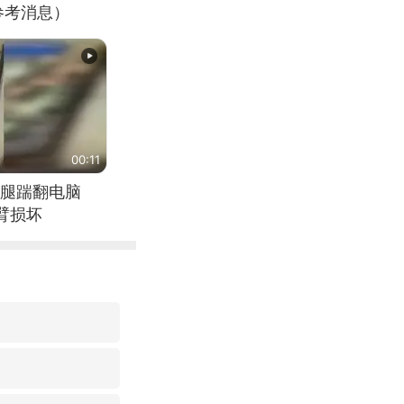
参考消息）
00:11
腿踹翻电脑
臂损坏