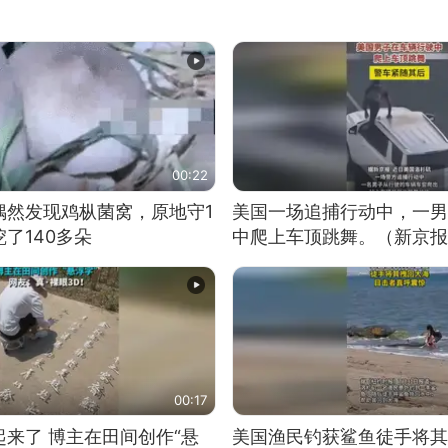
00:22
偶然发现鸡枞菌窝，原地守1
美国一场追捕行动中，一男
了140多朵
中爬上车顶跳舞。（新京报
00:17
来了 博主在田间创作“悬
美国渔民钓获鲨鱼徒手将其