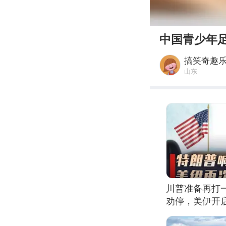
00:00
中国青少年
搞笑奇趣
山东
川普准备再打
劝停，美伊开