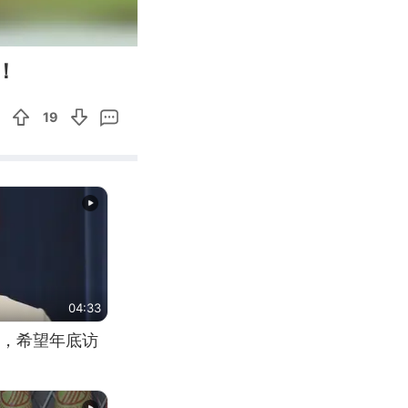
00:15
Enter
！
fullscreen
19
04:33
，希望年底访