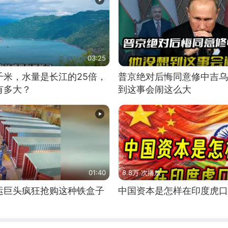
03:25
千米，水量是长江的25倍，
普京绝对后悔同意修中吉乌
有多大？
到这事会闹这么大
01:40
8.8万 次播放
运巨头疯狂抢购这种铁盒子
中国资本是怎样在印度虎口