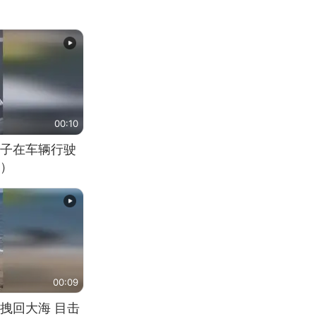
00:10
子在车辆行驶
）
00:09
拽回大海 目击