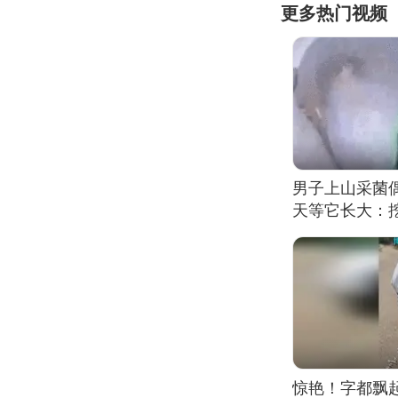
更多热门视频
男子上山采菌
天等它长大：挖
惊艳！字都飘起