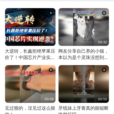
04:09
00:32
大逆转，长鑫拒绝苹果压
网友分享自己养的小猫，
价了！中国芯片产业实现
本以为是个灵珠没想到是
怎样的逆袭？
魔丸
00:49
00:50
见过狠的，没见过这么狠
牙线抹上牙膏真的能锯断