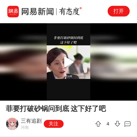
打开
Play
00:00
00:47
En
菲要打破砂锅问到底 这下好了吧
fu
三有追剧
关注
4
河南