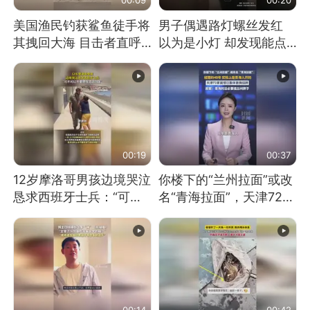
美国渔民钓获鲨鱼徒手将
男子偶遇路灯螺丝发红
其拽回大海 目击者直呼
以为是小灯 却发现能点
震惊 （视频来源：参考
燃香烟 当事人：已报警
消息）
处理
00:19
00:37
12岁摩洛哥男孩边境哭泣
你楼下的“兰州拉面”或改
恳求西班牙士兵：“可不
名“青海拉面”，天津72家
可以不要把我遣返回国”
面馆已集体更换招牌
00:14
00:42