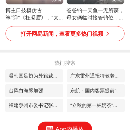
博主口技模仿古
爸爸钓一天鱼一无所获，
筝“弹”《枉凝眉》，“太
母女俩临时接管钓位，用
像了～你是吃古筝长大的
玩具鱼竿钓上大鱼
吗？”“或将成为首位考级
打开网易新闻，查看更多热门视频
不带古筝的选手。”（来
源：新华每日电讯）
热门搜索
曝韩国足协为外籍裁判员安排色情招待
广东雷州通报特教老师招聘违规事件
台风白海豚加强
东航：国内客票提前14天免费退改
福建泉州市委书记张毅恭被查
“立秋的第一杯奶茶”又爆单了
App内播放