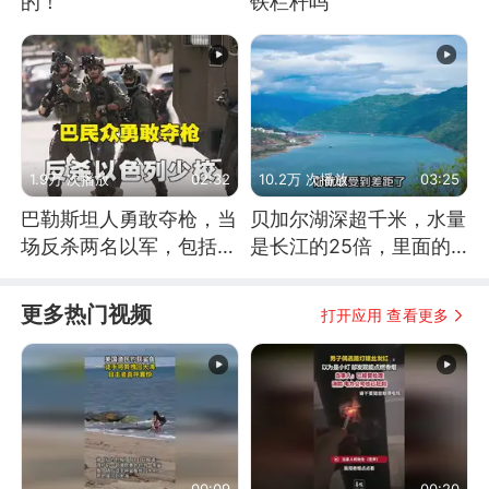
的！
铁栏杆吗
1.9万 次播放
02:32
10.2万 次播放
03:25
巴勒斯坦人勇敢夺枪，当
贝加尔湖深超千米，水量
场反杀两名以军，包括一
是长江的25倍，里面的
名少校
鱼究竟有多大？
更多热门视频
打开应用 查看更多
00:09
00:20