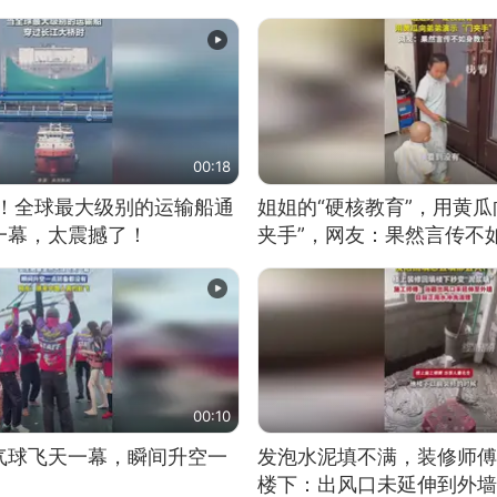
00:18
9米！全球最大级别的运输船通
姐姐的“硬核教育”，用黄瓜
一幕，太震撼了！
夹手”，网友：果然言传不
00:10
气球飞天一幕，瞬间升空一
发泡水泥填不满，装修师傅
楼下：出风口未延伸到外墙