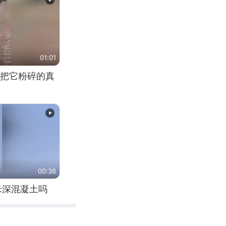
01:01
把它粉碎的真
00:36
米深混凝土吗