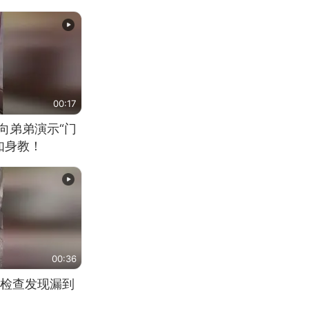
00:17
向弟弟演示“门
如身教！
00:36
检查发现漏到