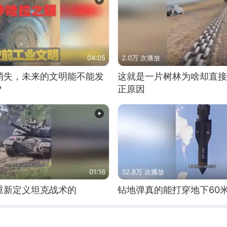
04:05
2.0万 次播放
消失，未来的文明能不能发
这就是一片树林为啥却直接
？
正原因
01:16
32.8万 次播放
重新定义坦克战术的
钻地弹真的能打穿地下60