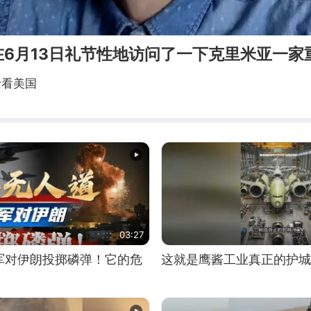
在6月13日礼节性地访问了一下克里米亚一家
士看美国
03:27
军对伊朗投掷磷弹！它的危
这就是鹰酱工业真正的护城