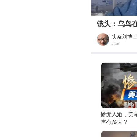
00:00
镜头：乌鸟
头条刘博
北京
惨无人道，美
害有多大？