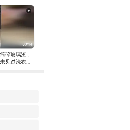
00:14
筒碎玻璃渣，
未见过洗衣机