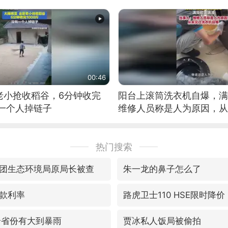
00:46
老小抢收稻谷，6分钟收完
阳台上滚筒洗衣机自爆，满
有一个人掉链子
维修人员称是人为原因，从
自爆
热门搜索
团生态环境局原局长被查
朱一龙的鼻子怎么了
款利率
路虎卫士110 HSE限时降价
个省份有大到暴雨
贾冰私人饭局被偷拍