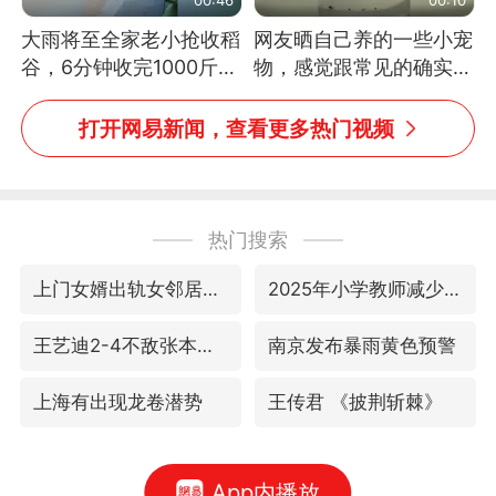
大雨将至全家老小抢收稻
网友晒自己养的一些小宠
谷，6分钟收完1000斤，
物，感觉跟常见的确实有
没有一个人掉链子
些不一样
打开网易新闻，查看更多热门视频
热门搜索
上门女婿出轨女邻居多年被判重婚罪
2025年小学教师减少13.19万
王艺迪2-4不敌张本美和止步4强
南京发布暴雨黄色预警
上海有出现龙卷潜势
王传君 《披荆斩棘》
App内播放