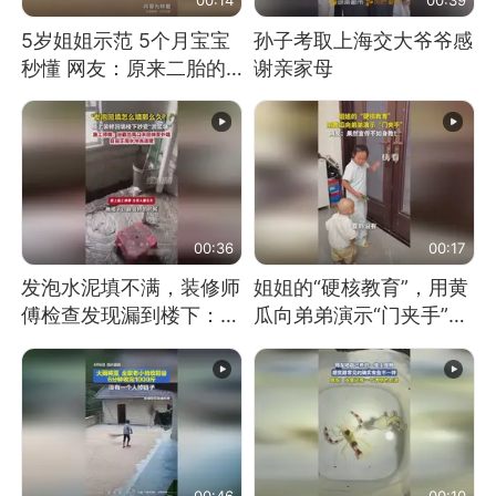
5岁姐姐示范 5个月宝宝
孙子考取上海交大爷爷感
秒懂 网友：原来二胎的
谢亲家母
快乐长这样
00:36
00:17
发泡水泥填不满，装修师
姐姐的“硬核教育”，用黄
傅检查发现漏到楼下：出
瓜向弟弟演示“门夹手”，
风口未延伸到外墙
网友：果然言传不如身
教！
00:46
00:10