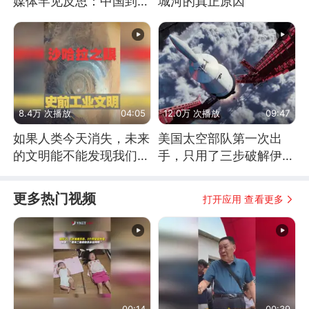
媒体罕见反思：中国到底
城河的真正原因
是不是在"拆台"
8.4万 次播放
04:05
12.0万 次播放
09:47
如果人类今天消失，未来
美国太空部队第一次出
的文明能不能发现我们存
手，只用了三步破解伊朗
在过？
防空
更多热门视频
打开应用 查看更多
00:14
00:39