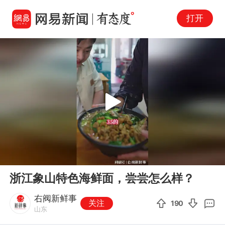
打开
Play
00:00
03:35
En
浙江象山特色海鲜面，尝尝怎么样？
fu
右阀新鲜事
关注
190
山东