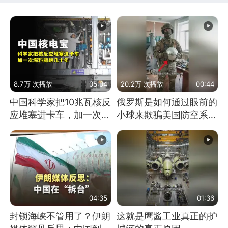
8.7万 次播放
05:04
20.2万 次播放
00:44
中国科学家把10兆瓦核反
俄罗斯是如何通过眼前的
应堆塞进卡车，加一次燃
小球来欺骗美国防空系统
料能跑几十年
的
04:35
01:36
封锁海峡不管用了？伊朗
这就是鹰酱工业真正的护