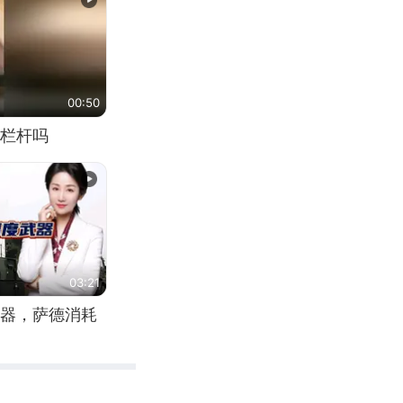
00:50
栏杆吗
03:21
器，萨德消耗