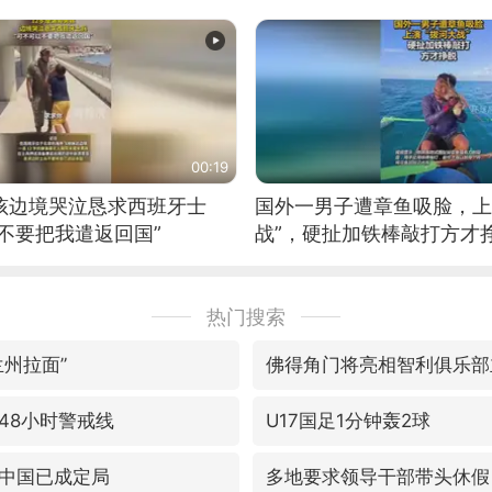
00:19
男孩边境哭泣恳求西班牙士
国外一男子遭章鱼吸脸，上
不要把我遣返回国”
战”，硬扯加铁棒敲打方才
热门搜索
兰州拉面”
佛得角门将亮相智利俱乐部
48小时警戒线
U17国足1分钟轰2球
中国已成定局
多地要求领导干部带头休假