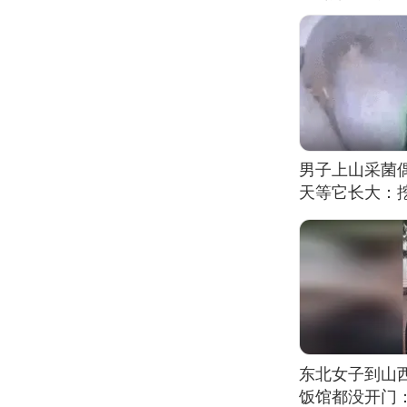
男子上山采菌
天等它长大：挖
东北女子到山
饭馆都没开门