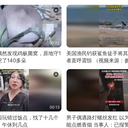
00:22
偶然发现鸡枞菌窝，原地守1
美国渔民钓获鲨鱼徒手将其
了140多朵
者直呼震惊 （视频来源：
00:13
西玩错过饭点，找了十几个
男子偶遇路灯螺丝发红 以
：午休到几点
能点燃香烟 当事人：已报