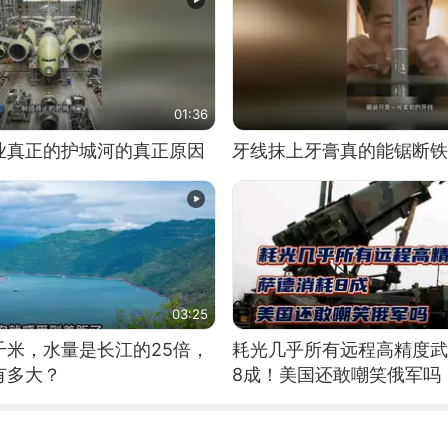
01:36
业真正的护城河的真正原因
牙线抹上牙膏真的能锯断铁
03:25
千米，水量是长江的25倍，
耗光几乎所有远程高精度武
有多大？
8成！美国还敢嘲笑俄军吗