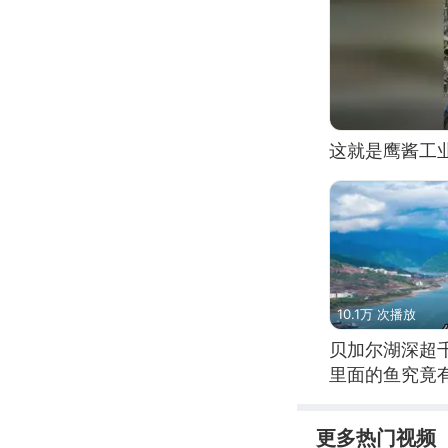
这就是鹰酱工
10.1万 次播放
贝加尔湖深超
里面的鱼究竟
更多热门视频