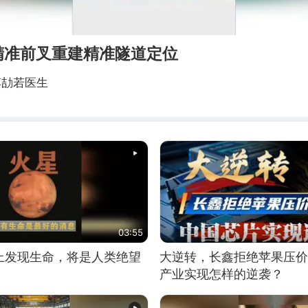
精准前叉重建精准隧道定位
李劼若医生
03:55
上发现生命，将是人类绝望
大逆转，长鑫拒绝苹果压价
产业实现怎样的逆袭？