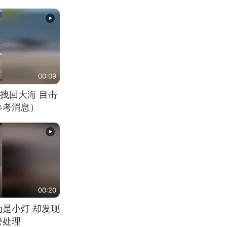
00:09
拽回大海 目击
参考消息）
00:20
为是小灯 却发现
警处理