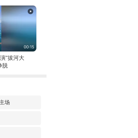
00:15
演“拔河大
挣脱
主场