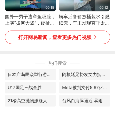
00:15
00:12
国外一男子遭章鱼吸脸，
轿车后备箱放桶装水引燃
上演“拔河大战”，硬扯加
纸壳，车主发现直呼太危
铁棒敲打方才挣脱
险，“拍出来让大家都避
免这个危险”
打开网易新闻，查看更多热门视频
热门搜索
日本广岛民众举行游行反对政府行径
阿根廷足协发文力挺因凡蒂诺
U17国足三战全胜
Meta被判支付5.67亿美元
21楼高空抛物嫌疑人被拘留
台风白海豚逼近 暴雨大暴雨来袭