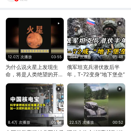
12.0万 次播放
03:55
3642 次播放
05:48
为什么说火星上发现生
俄军坦克兵潜伏敌后半
命，将是人类绝望的开
年，T-72变身“地下堡垒”
始？
8.4万 次播放
05:04
22.5万 次播放
00:52