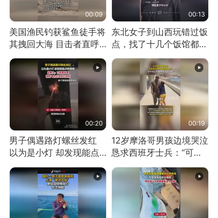
00:09
00:13
美国渔民钓获鲨鱼徒手将
东北女子到山西玩错过饭
其拽回大海 目击者直呼
点，找了十几个饭馆都没
震惊 （视频来源：参考
开门：午休到几点
消息）
00:20
00:19
男子偶遇路灯螺丝发红
12岁摩洛哥男孩边境哭泣
以为是小灯 却发现能点
恳求西班牙士兵：“可不
燃香烟 当事人：已报警
可以不要把我遣返回国”
处理