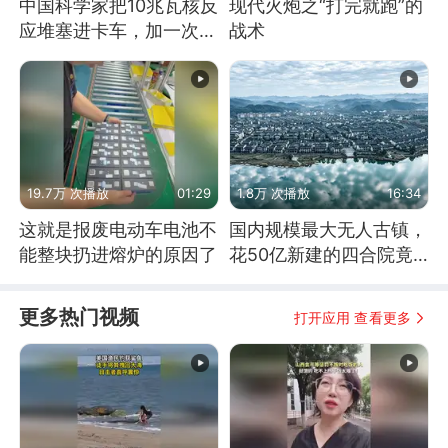
中国科学家把10兆瓦核反
现代火炮之“打完就跑”的
应堆塞进卡车，加一次燃
战术
料能跑几十年
19.7万 次播放
01:29
1.8万 次播放
16:34
这就是报废电动车电池不
国内规模最大无人古镇，
能整块扔进熔炉的原因了
花50亿新建的四合院竟
没人住，发生了啥
更多热门视频
打开应用 查看更多