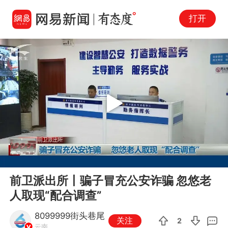
打开
Play
00:00
02:51
En
前卫派出所丨骗子冒充公安诈骗 忽悠老
fu
人取现“配合调查”
8099999街头巷尾
关注
2
云南