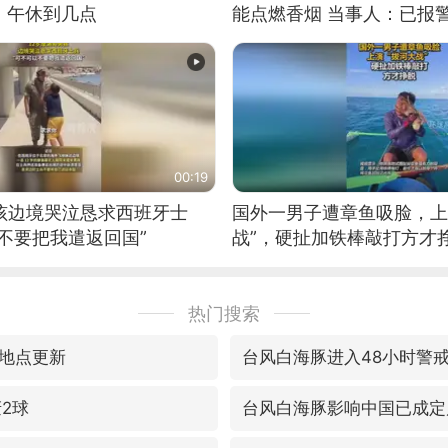
：午休到几点
能点燃香烟 当事人：已报
00:19
男孩边境哭泣恳求西班牙士
国外一男子遭章鱼吸脸，上
不要把我遣返回国”
战”，硬扯加铁棒敲打方才
热门搜索
地点更新
台风白海豚进入48小时警
轰2球
台风白海豚影响中国已成定