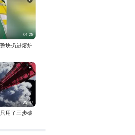
01:29
整块扔进熔炉
09:47
只用了三步破