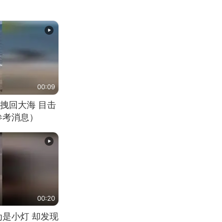
00:09
拽回大海 目击
参考消息）
00:20
为是小灯 却发现