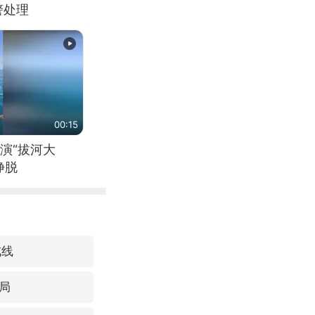
警处理
00:15
演“拔河大
挣脱
戒线
局