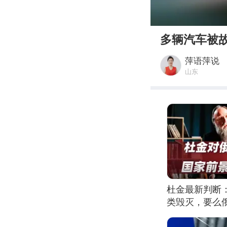
00:00
多辆汽车被故
萍语萍说
山东
杜金最新判断
类毁灭，要么