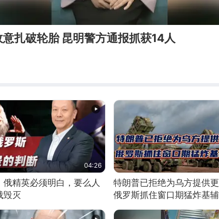
意扎破轮胎 昆明警方通报抓获14人
04:26
：俄精英必须明白，要么人
特朗普已拒绝为乌方提供更
俄毁灭
俄罗斯抓住窗口期猛炸基辅