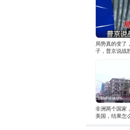
局势真的变了
子，普京说战
8886 次播放
非洲两个国家
美国，结果怎