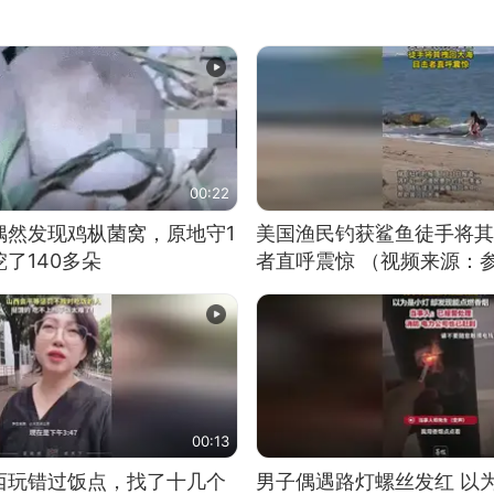
00:22
偶然发现鸡枞菌窝，原地守1
美国渔民钓获鲨鱼徒手将其
了140多朵
者直呼震惊 （视频来源：
00:13
西玩错过饭点，找了十几个
男子偶遇路灯螺丝发红 以